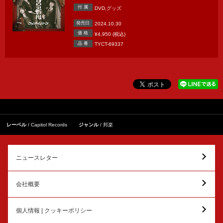
付 属
DVD,グッズ
発売日
2024.10.30
価 格
¥4,950 (税込)
品 番
TYCT-69337
レーベル
Capitol Records
ジャンル
邦楽
ニュースレター
会社概要
個人情報 | クッキーポリシー