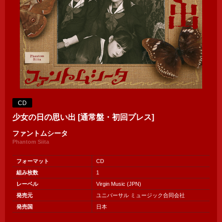
CD
少女の日の思い出 [通常盤・初回プレス]
ファントムシータ
Phantom Siita
フォーマット
CD
組み枚数
1
レーベル
Virgin Music (JPN)
発売元
ユニバーサル ミュージック合同会社
発売国
日本