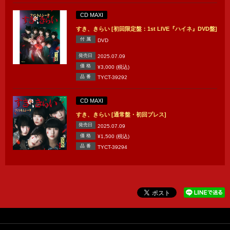
CD MAXI
すき、きらい [初回限定盤：1st LIVE『ハイネ』DVD盤]
付 属
DVD
発売日
2025.07.09
価 格
¥3,000 (税込)
品 番
TYCT-39292
CD MAXI
すき、きらい [通常盤・初回プレス]
発売日
2025.07.09
価 格
¥1,500 (税込)
品 番
TYCT-39294