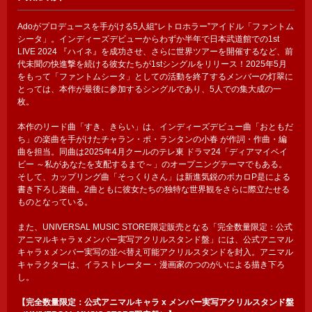
Adoがプロデュースを手がける5人組“レトロホラー”アイドル「ファントム
シータ」。インディーズデビューからわずか半年で日本武道館での1st
LIVE 2024 『ハイネ』を成功させ、さらに世界ツアーを開催するなど、前
代未聞の快進撃を続ける彼女たちが1stシングルをリリース！2025年5月
をもって「ファントムシータ」としての活動を終了するメンバーの灯翠に
とっては、本作が最後に参加するシングルであり、5人での集大成の一
枚。
本作のリード曲「すき、きらい」は、インディーズデビュー曲「おともだ
ち」の楽曲を手がけたチャラン・ポ・ランタンの小春 が作詞・作曲・編
曲を担当。同曲は2025年4月クールのテレ東 ドラマ24「ディアマイベイ
ビー ～私があなたを支配するまで～」のオープニングテーマでもある。
そして、カップリング曲「そっくりさん」は新進気鋭のボカロP是による
書き下ろし楽曲。2曲ともに彼女たちの独特な世界観をさらに際立たせる
ものとなっている。
また、UNIVERSAL MUSIC STORE限定販売となる「完全数量限定：公式
アニマルキャラ x メンバー実写アクリルスタンド盤」には、公式アニマル
キャラ x メンバー実写の並べ替え可能アクリルスタンドを封入。アニマル
キャラクターは、イラストレーター・漫画家のつのがいによる描き下ろ
し。
【完全数量限定：公式アニマルキャラ x メンバー実写アクリルスタンド盤