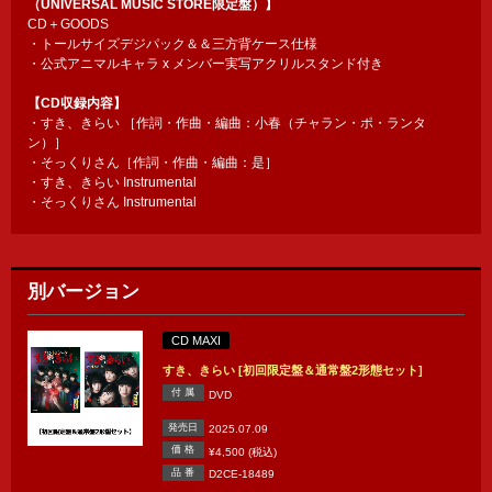
（UNIVERSAL MUSIC STORE限定盤）】
CD＋GOODS
・トールサイズデジパック＆＆三方背ケース仕様
・公式アニマルキャラ x メンバー実写アクリルスタンド付き
【CD収録内容】
・すき、きらい ［作詞・作曲・編曲：小春（チャラン・ポ・ランタ
ン）］
・そっくりさん［作詞・作曲・編曲：是］
・すき、きらい Instrumental
・そっくりさん Instrumental
別バージョン
CD MAXI
すき、きらい [初回限定盤＆通常盤2形態セット]
付 属
DVD
発売日
2025.07.09
価 格
¥4,500 (税込)
品 番
D2CE-18489