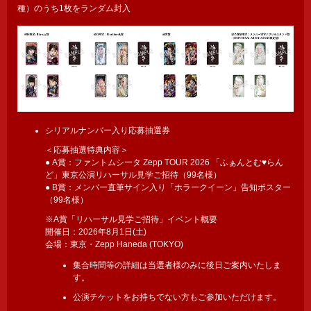
種）のうち1枚をランダム封入
シリアルナンバー入り応募抽選券
＜応募抽選特典内容＞
● A賞：ファントムシータ Zepp TOUR 2026 「ふぁんとむ♥らん
ど」東京公演リハーサル見学ご招待（99名様）
● B賞：メンバー直筆サイン入り「ホラークイーン」告知ポスター
（99名様）
※A賞「リハーサル見学ご招待」イベント概要
開催日：2026年8月1日(土)
会場：東京・Zepp Haneda (TOKYO)
集合時間等の詳細は当選者様のみに後日ご案内いたしま
す。
公演チケットをお持ちでない方もご参加いただけます。