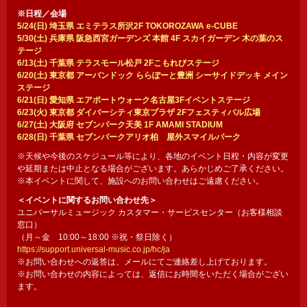
※日程／会場
5/24(日) 埼玉県 エミテラス所沢2F TOKOROZAWA e-CUBE
5/30(土) 兵庫県 阪急西宮ガーデンズ 本館 4F スカイガーデン 木の葉のス
テージ
6/13(土) 千葉県 テラスモール松戸 2Fこもれびステージ
6/20(土) 東京都 アーバンドック ららぽーと豊洲 シーサイドデッキ メイン
ステージ
6/21(日) 愛知県 エアポートウォーク名古屋3Fイベントステージ
6/23(火) 東京都 ダイバーシティ東京プラザ 2Fフェスティバル広場
6/27(土) 大阪府 セブンパーク天美 1F AMAMI STADIUM
6/28(日) 千葉県 セブンパークアリオ柏 屋外スマイルパーク
※天候や今後のスケジュール等により、各地のイベント日程・内容が変更
や延期または中止となる場合がございます。あらかじめご了承ください。
※本イベントに関して、施設へのお問い合わせはご遠慮ください。
＜イベントに関するお問い合わせ先＞
ユニバーサルミュージック カスタマー・サービスセンター（お客様相談
窓口）
（月～金 10:00～18:00 ※祝・祭日除く）
https://support.universal-music.co.jp/hc/ja
※お問い合わせへの返答は、メールにてご連絡差し上げております。
※お問い合わせの内容によっては、返信にお時間をいただく場合がござい
ます。