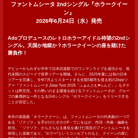
ファントムシータ 2ndシングル『ホラークイー
ン』
2026年6月24日（水）発売
Adoプロデュースのレトロホラーアイドル待望の2ndシ
ングル。天国か地獄か？ホラークイーンの座を賭けた
勝負作！
デビューからわずか半年で日本武道館でのワンマンライブを成功させ、前
代未聞のスピードで世界ツアーを開催。さらに、2025年夏には初の日本
ツアーを完遂し、今年7月よりスタートする全国5都市を巡る初のZeppツ
アー『ファントムシータ Zepp Tour 2026「ふぁんとむ♥らんど」』もチケ
ットは即完売。その勢いのまま躍進を続けるファントムシータが、グルー
プの象徴的な一作となる2ndシングル『ホラークイーン』をリリースする
ことが決定した。
本作の表題曲「ホラークイーン」は、ファントムシータの代表曲の一つで
ある「ゾクゾク」を手がけたボカロP・てにをはが、作詞・作曲・編曲を
担当。「ゾクゾク」からさらなる進化を遂げた現在のファントムシータを
体現した楽曲であり、“ホラー”というコンセプトのもと、クイーンの座に