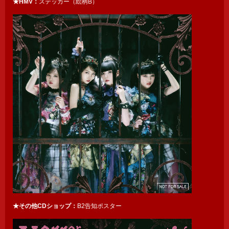
★HMV：
ステッカー（絵柄B）
★その他CDショップ：
B2告知ポスター