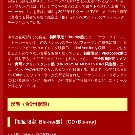
君臨する姿を提示する、グループの集大成とも言える一作となっている。
カップリングには、ひとしずく×やま△によって書き下ろされた楽曲「も
ーいーかい？」を収録。同曲は2026年4月クールのTVアニメ『最強の職業
は勇者でも賢者でもなく鑑定⼠（仮）らしいですよ？』 のエンディング
テーマとなっている。
本作は全4形態での発売。
初回限定：Blu-ray盤
には、「ホラークイーン」
「もーいーかい？」のスペシャルステージパフォーマンス映像に加え、ミ
ュージックビデオのメイキング映像Extended Versionを収録。ここでしか
見ることのできない貴重な映像となっている。
初回限定：Photobook盤
に
は、撮り下ろしの24Pフォトブックを封入。さらに、
完全数量限定：メン
バー実写アクリルスタンド盤（UNIVERSAL MUSIC STORE限定盤）
に
は、メンバーの実写アクリルスタンドが付属する。加えて、今年4月1日に
YouTubeにてワンコーラスが先行公開された、ファントムシータがファン
に捧げる感謝ソング「輪廻る」が同盤限定で収録されるなど、スペシャル
仕様となっている。
形態（合計4形態）
【初回限定: Blu-ray盤】 [CD+Blu-ray]
2,200円（税込）
TYCT-39329