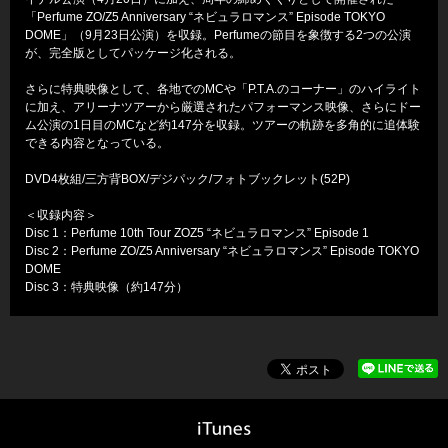
「Perfume ZO/Z5 Anniversary “ネビュラロマンス” Episode TOKYO
DOME」（9月23日公演）を収録。Perfumeの節目を象徴する2つの公演
が、完全版としてパッケージ化される。
さらに特典映像として、各地でのMCや「P.T.A.のコーナー」のハイライト
に加え、アリーナツアーから厳選されたパフォーマンス映像、さらにドー
ム公演の1日目のMCなど約147分を収録。ツアーの軌跡を多角的に追体験
できる内容となっている。
DVD4枚組/三方背BOX/デジパック/フォトブックレット(52P)
＜収録内容＞
Disc 1：Perfume 10th Tour ZOZ5 “ネビュラロマンス” Episode 1
Disc 2：Perfume ZO/Z5 Anniversary “ネビュラロマンス” Episode TOKYO
DOME
Disc 3：特典映像（約147分）