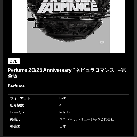
DVD
Perfume ZO/Z5 Anniversary “ネビュラロマンス“ −完
全版−
Perfume
フォーマット
DVD
組み枚数
4
レーベル
Polydor
発売元
ユニバーサル ミュージック合同会社
発売国
日本