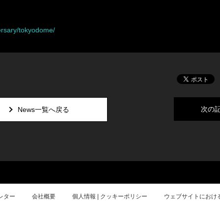
ersary/tokyodome/
次の
News一覧へ戻る
レター
会社概要
個人情報 | クッキーポリシー
ウェブサイトにおけ