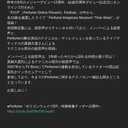
昨年の9月のメジャーデビュー15周年、結成20周年デビュー記念日にオン
ラインで行われた
「P.O.P”（Perfume Online Present）Festival」の中から、
全10曲を披露したライブ「Perfume Imaginary Museum “Time Warp”」が
収録！
初回限定盤には、副音声が２チャンネル付いており、メンバーによる副音
声と、
Perfumeの舞台演出のテクニカル・ディレクションを担っているライゾマ
ティクスの真鍋大度さんによる
テクニカル部分の副音声が収録♪
メンバーによる副音声は、1年経った今だから語れる内容が盛り沢山！
真鍋大度氏によるテクニカル部分の副音声では、
2007年からTV BrosにてPerfumeの連載を担当しているライターの照山紅
葉氏がインタビュアーとして
参加しており、今までのPerfumeに関するテクノロジー秘話も聞きどころ
となっています。
お楽しみに！
●Perfume「ポリゴンウェイヴEP」特典映像ティザー公開中♪
https://youtu.be/EWvO9rSxq40