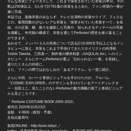
そんな衣装にフォーカスして、これまで保管されていた衣装15年分、その
数は250体以上、3人分で計761着の衣装をまとめた、ファン待望の一冊が
遂に完成。
本誌では、楽曲衣装のみならず、テレビ出演時の衣装やライブ、フェスな
どの、着用回数の少ないレアな衣装も「保管されていた衣装すべて」を収
録。その正面、横、後ろを撮影した写真や、知られざるディテールの写真
を掲載し、年代順の構成で、衣装を通じてPerfumeの歴史を振り返ること
ができます。
あわせて、メンバー３人の衣装について語る計10,000文字以上となるイン
タビューに加え、衣装をこれまで手掛けてきたスタイリストの内澤研、
Toshio Takeda、三田真一、制作者の櫻井利彦（SAQULAI, Inc）へのイン
タビュー、さらにチームPerfumeが選ぶ「忘れられない一着」を収録し、
盛りだくさんの内容に。
また、ファンの間ではおなじみの「あるアイテム」も一堂に紹介。
さらに今回、カバーと巻頭ビジュアルを手がけたのが、アルバム
『COSMIC EXPLORER』のデザインも手がけているアートディレクタ
ー・吉田ユニ。見たことのないPerfumeの魅力満載の装丁と巻頭ビジュア
ルも見どころです。
「 Perfume COSTUME BOOK 2005-2020」
発売日 2020年10月23日
金額 ￥3600（税別・予価）
文化出版局刊
装苑ONLINE：http://soen.tokyo ／
twitter：装苑編集部 @soen_henshubu 、装苑ONLINE @fashionjp ／