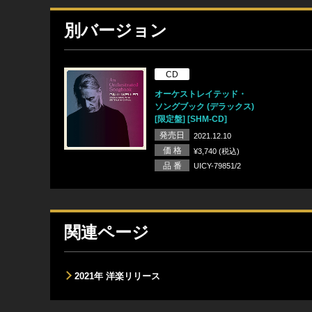
別バージョン
CD
オーケストレイテッド・
ソングブック (デラックス)
[限定盤] [SHM-CD]
発売日
2021.12.10
価 格
¥3,740 (税込)
品 番
UICY-79851/2
関連ページ
2021年 洋楽リリース