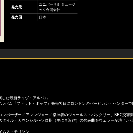
ユニバーサル ミュージ
発売元
ック合同会社
発売国
日本
共演した最新ライヴ・アルバム
新アルバム『ファット・ポップ』発売翌日にロンドンのバービカン・センターで
コンポーザー／アレンジャー／指揮者のジュールス・バックリー、BBC交響
スタイル・カウンシル〜ソロ期（主に直近作）の代表曲をウェラーが演じた
イムス・モリソン