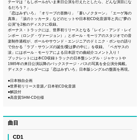
テーマは「もしポールがいま来日公演を行えたとしたら、どんな演目にな
るだろう？」
「恋はみずいろ」「オリーブの首飾り」「蒼いノクターン」「エーゲ海の
真珠」「涙のトッカータ」などのヒットや日本初CD化音源等と共に“夢の
公演”を2枚のディスクに収録。
ボーナス・トラックには、世界初リリースとなる「レイン・アンド・レイ
ンボー（ロング・ヴァージョン）」とポール・モーリアのスタジオでの音
楽制作過程が、ポールやサウンド・エンジニアのドミニク・ポンセの語り
で分かる「ラブ・サウンズの誕生/愛は夢の中に」を収録。「ペガサスの
涙」にはポール・モーリアによる日本語での曲紹介コメント入り！
ブックレットには本CD収録トラックの日本盤シングル・ジャケットや
1985年の来日公演以降のバックステージ・パスの写真を全公演分掲載。
ディスク・ホルダーには「恋はみずいろ」日本版シングルの盤面を再現。
●日本独自企画
●世界初リリース音源／日本初CD化音源
●解説付
●高音質SHM-CD仕様
曲目
CD1