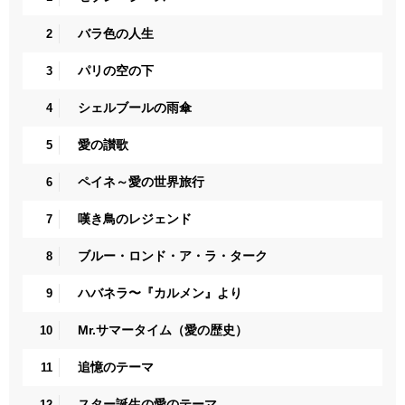
バラ色の人生
2
パリの空の下
3
シェルブールの雨傘
4
愛の讃歌
5
ペイネ～愛の世界旅行
6
嘆き鳥のレジェンド
7
ブルー・ロンド・ア・ラ・ターク
8
ハバネラ〜『カルメン』より
9
Mr.サマータイム（愛の歴史）
10
追憶のテーマ
11
スター誕生の愛のテーマ
12