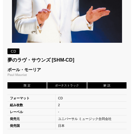
CD
夢のラヴ・サウンズ [SHM-CD]
ポール・モーリア
Paul Mauriat
限 定
ボーナストラック
解 説
フォーマット
CD
組み枚数
2
レーベル
-
発売元
ユニバーサル ミュージック合同会社
発売国
日本