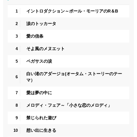
イントロダクション～ポール・モーリアのR＆B
1
涙のトッカータ
2
愛の信条
3
そよ風のメヌエット
4
ペガサスの涙
5
白い渚のアダージョ(オータム・ストーリーのテー
6
マ）
愛は夢の中に
7
メロディ・フェア～「小さな恋のメロディ」
8
禁じられた遊び
9
想い出に生きる
10