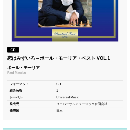
CD
恋はみずいろ～ポール・モーリア・ベスト VOL.1
ポール・モーリア
Paul Mauriat
フォーマット
CD
組み枚数
1
レーベル
Universal Music
発売元
ユニバーサルミュージック合同会社
発売国
日本