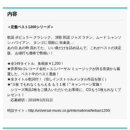
内容
＜定盤ベスト1200シリーズ＞
歌謡 ポピュラー クラシック、 演歌 民謡 ジャズ ラテン、ムード シャンソ
ン ハワイアン、 タンゴに 唱歌に 吹奏楽…
あの日 あの時 流れてた、 いい曲だけを詰め込んで、これがベストの決定
版、 お値打ち価格で勢揃い！
★全149タイトル、各税抜￥1,200！
★世界No.1レコード会社＝ユニバーサル ミュージックが誇る音源から厳
選した、ベスト中のベスト選曲！
★全タイトル歌詞付！（但しインストゥルメンタル作品を除く）
★“３枚 でもれなくもらえる もう１枚！” キャンペーン実施！
シリーズ商品3枚をご購入いただいたお客様に、CDもう1枚もれなくプ
レゼント！
応募締切：2018年3月31日
特設サイト：
http://universal-music.co.jp/international/teiban1200/