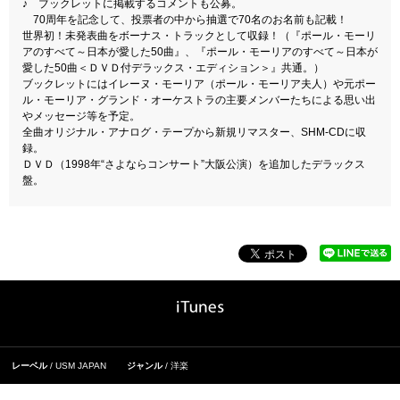
♪ ブックレットに掲載するコメントも公募。
70周年を記念して、投票者の中から抽選で70名のお名前も記載！
世界初！未発表曲をボーナス・トラックとして収録！（『ポール・モーリ
アのすべて～日本が愛した50曲』、『ポール・モーリアのすべて～日本が
愛した50曲＜ＤＶＤ付デラックス・エディション＞』共通。）
ブックレットにはイレーヌ・モーリア（ポール・モーリア夫人）や元ポー
ル・モーリア・グランド・オーケストラの主要メンバーたちによる思い出
やメッセージ等を予定。
全曲オリジナル・アナログ・テープから新規リマスター、SHM-CDに収
録。
ＤＶＤ（1998年“さよならコンサート”大阪公演）を追加したデラックス
盤。
レーベル
USM JAPAN
ジャンル
洋楽