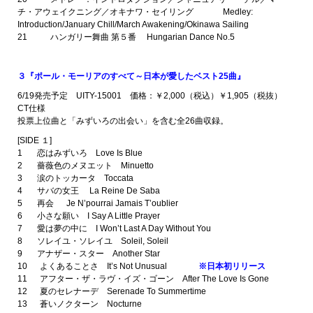
チ・アウェイクニング／オキナワ・セイリング Medley:
Introduction/January Chill/March Awakening/Okinawa Sailing
21 ハンガリー舞曲 第５番 Hungarian Dance No.5
３『ポール・モーリアのすべて～日本が愛したベスト25曲』
6/19発売予定 UITY-15001 価格：￥2,000（税込）￥1,905（税抜）
CT仕様
投票上位曲と「みずいろの出会い」を含む全26曲収録。
[SIDE １]
1 恋はみずいろ Love Is Blue
2 薔薇色のメヌエット Minuetto
3 涙のトッカータ Toccata
4 サバの女王 La Reine De Saba
5 再会 Je N’pourrai Jamais T’oublier
6 小さな願い I Say A Little Prayer
7 愛は夢の中に I Won’t Last A Day Without You
8 ソレイユ・ソレイユ Soleil, Soleil
9 アナザー・スター Another Star
10 よくあることさ It’s Not Unusual
※日本初リリース
11 アフター・ザ・ラヴ・イズ・ゴーン After The Love Is Gone
12 夏のセレナーデ Serenade To Summertime
13 蒼いノクターン Nocturne