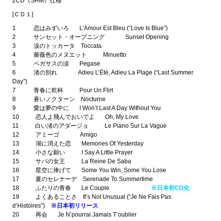
2CD（SHM）仕様
[ＣＤ１]
1 恋はみずいろ L’Amour Est Bleu (“Love Is Blue”)
2 サンセット・オープニング Sunset Opening
3 涙のトッカータ Toccata
4 薔薇色のメヌエット Minuetto
5 ペガサスの涙 Pegase
6 渚の別れ Adieu L’Été, Adieu La Plage (“Last Summer
Day”)
7 青春に乾杯 Pour Un Flirt
8 蒼いノクターン Nocturne
9 愛は夢の中に I Won’t Last A Day Without You
10 恋人よ飛んでおいでよ Oh, My Love
11 白い渚のアダージョ Le Piano Sur La Vague
12 アミーゴ Amigo
13 湖に消えた恋 Memories Of Yesterday
14 小さな願い I Say A Little Prayer
15 サバの女王 La Reine De Saba
16 星空に捧げて Some You Win, Some You Lose
17 夏のセレナーデ Serenade To Summertime
18 ふたりの青春 Le Couple
※日本初CD化
19 よくあることさ It’s Not Unusual (“Je Ne Fais Pas
d’Histoires”)
※日本初リリース
20 再会 Je N’pourrai Jamais T’oublier