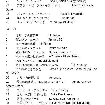
21 ソレイユ・ソレイユ Soleil, Soleil (“Soley, Soley”)
22 アフター・ザ・ラヴ・イズ・ゴーン After The Love Is
Gone
23 バック・トゥ・ピラミッド Back To Pyramids
24 美しき人生（命をかけて） Sur Ma Vie
25 ミュージックのつばさ On Wings Of Music
[ＣＤ２]
1 オリーブの首飾り El Bimbo
2 渚のプレリュード Prélude 59
3 エーゲ海の真珠 Pénélope
4 そよ風のメヌエット Petite Mélodie
5 夜明けのカーニヴァル Brasilia Carnaval
6 ペイネ～愛の世界旅行 A Flower’s All You Need
7 あなたのとりこ Irrésistiblement
8 さらば恋の夏（哀しみのパンの笛） Été D’Amour
9 この胸のときめきを Jamais Je Ne Vivrai Sans Toi (“Io Che
Non Vivo”)
10 カリオカの碧い風 Aerosong
11 愛の歌は永遠に（ほほえみのメルヘン） Amore Grande
Amore Libero
12 スウィート・チャリティ Sweet Charity
13 ふたつの湖（二筋の川） Entre Dos Aguas
14 天使のセレナード La Chanson Pour Anna
15 巴里にひとり Mon Amour, Je Viens Du Bout Du Monde