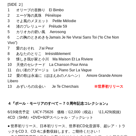
[SIDE ２]
1 オリーブの首飾り El Bimbo
2 エーゲ海の真珠 Pénélope
3 そよ風のメヌエット Petite Mélodie
4 渚のプレリュード Prélude 59
5 カリオカの碧い風 Aerosong
6 この胸のときめきをJamais Je Ne Vivrai Sans Toi (“Io Che Non
Vivo”)
7 愛のおそれ J’ai Peur
8 あなたのとりこ Irrésistiblement
9 懐しき我が家と小川 Ma Maison Et La Riviere
10 天使のセレナード La Chanson Pour Anna
11 白い渚のアダージョ Le Piano Sur La Vague
12 愛の歌は永遠に（ほほえみのメルヘン） Amore Grande Amore
Libero
13 みずいろの出会い Je Te Cherchais
※世界初リリース
４『ポール・モーリアのすべて～７０周年記念コレクション』
6/19発売予定 UICY-75626 価格：\12,000（税込） \11,429(税抜)
4CD（SHM）+DVD+92Pスペシャル・ブックレット
● 世界初リリース、日本初リリース、世界初CD化音源等、超レア・トラ
ックをCD 3、CD 4に多数収録します。ご期待ください！