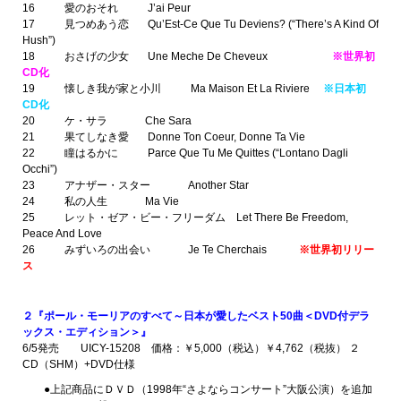
16 愛のおそれ J’ai Peur
17 見つめあう恋 Qu’Est-Ce Que Tu Deviens? (“There’s A Kind Of
Hush”)
18 おさげの少女 Une Meche De Cheveux
※世界初
CD化
19 懐しき我が家と小川 Ma Maison Et La Riviere
※日本初
CD化
20 ケ・サラ Che Sara
21 果てしなき愛 Donne Ton Coeur, Donne Ta Vie
22 瞳はるかに Parce Que Tu Me Quittes (“Lontano Dagli
Occhi”)
23 アナザー・スター Another Star
24 私の人生 Ma Vie
25 レット・ゼア・ビー・フリーダム Let There Be Freedom,
Peace And Love
26 みずいろの出会い Je Te Cherchais
※世界初リリー
ス
２『ポール・モーリアのすべて～日本が愛したベスト50曲＜DVD付デラ
ックス・エディション＞』
6/5発売 UICY-15208 価格：￥5,000（税込）￥4,762（税抜） ２
CD（SHM）+DVD仕様
●上記商品にＤＶＤ（1998年“さよならコンサート”大阪公演）を追加