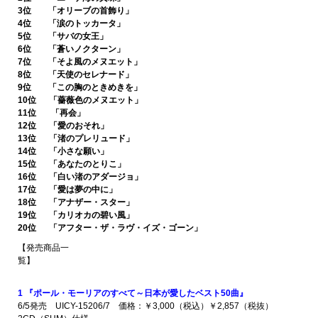
3位 「オリーブの首飾り」
4位 「涙のトッカータ」
5位 「サバの女王」
6位 「蒼いノクターン」
7位 「そよ風のメヌエット」
8位 「天使のセレナード」
9位 「この胸のときめきを」
10位 「薔薇色のメヌエット」
11位 「再会」
12位 「愛のおそれ」
13位 「渚のプレリュード」
14位 「小さな願い」
15位 「あなたのとりこ」
16位 「白い渚のアダージョ」
17位 「愛は夢の中に」
18位 「アナザー・スター」
19位 「カリオカの碧い風」
20位 「アフター・ザ・ラヴ・イズ・ゴーン」
【発売商品一
覧】
1 『ポール・モーリアのすべて～日本が愛したベスト50曲』
6/5発売 UICY-15206/7 価格：￥3,000（税込）￥2,857（税抜）