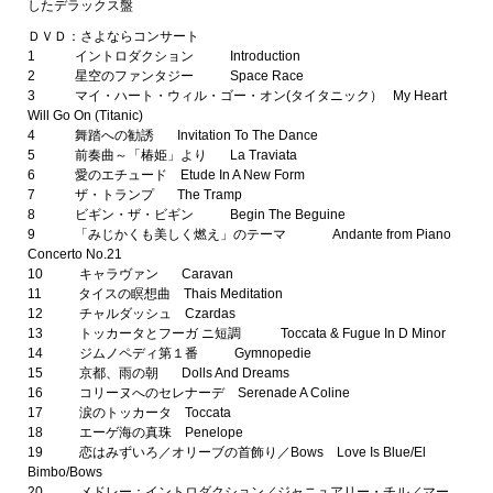
したデラックス盤
ＤＶＤ：さよならコンサート
1 イントロダクション Introduction
2 星空のファンタジー Space Race
3 マイ・ハート・ウィル・ゴー・オン(タイタニック） My Heart
Will Go On (Titanic)
4 舞踏への勧誘 Invitation To The Dance
5 前奏曲～「椿姫」より La Traviata
6 愛のエチュード Etude In A New Form
7 ザ・トランプ The Tramp
8 ビギン・ザ・ビギン Begin The Beguine
9 「みじかくも美しく燃え」のテーマ Andante from Piano
Concerto No.21
10 キャラヴァン Caravan
11 タイスの瞑想曲 Thais Meditation
12 チャルダッシュ Czardas
13 トッカータとフーガ ニ短調 Toccata & Fugue In D Minor
14 ジムノペディ第１番 Gymnopedie
15 京都、雨の朝 Dolls And Dreams
16 コリーヌへのセレナーデ Serenade A Coline
17 涙のトッカータ Toccata
18 エーゲ海の真珠 Penelope
19 恋はみずいろ／オリーブの首飾り／Bows Love Is Blue/El
Bimbo/Bows
20 メドレー：イントロダクション／ジャニュアリー・チル／マー