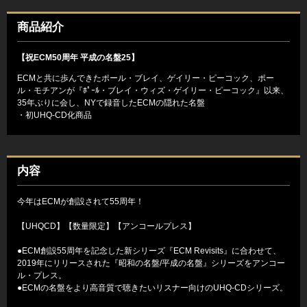
商品紹介
【祝ECM50周年 平成の名盤25】
ECMと共に歩んできたポール・ブレイ、ゲイリー・ピーコック、ポー
ル・モチアンが『ﾎﾟｰﾙ・ブレイ・ウィズ・ゲイリー・ピーコック』以来、
35年ぶりに会し、NYで録音したECMの隠れた名盤
・初UHQ-CD化商品
内容
今年はECMが創設されて55周年！
【UHQCD】【数量限定】【アンコールプレス】
●ECM創設55周年を記念した新シリーズ『ECM Revisits』に合わせて、
2019年にリリースされた『昭和の名盤/平成の名盤』シリーズをアンコー
ル・プレス。
●ECMの名盤をより高音質で聴きたいリスナー向けのUHQ-CDシリーズ。