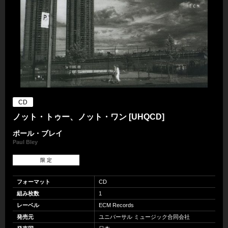
CD
ノット・トゥー、ノット・ワン [UHQCD]
ポール・ブレイ
Paul Bley
限 定
フォーマット
CD
組み枚数
1
レーベル
ECM Records
発売元
ユニバーサル ミュージック合同会社