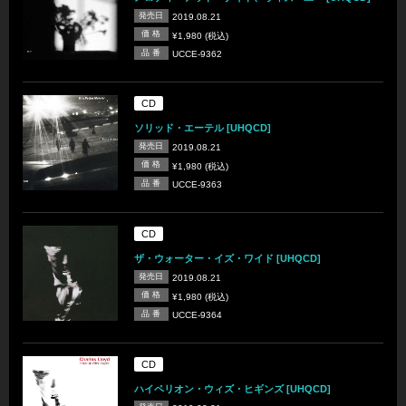
発売日
2019.08.21
価 格
¥1,980 (税込)
品 番
UCCE-9362
CD
ソリッド・エーテル [UHQCD]
発売日
2019.08.21
価 格
¥1,980 (税込)
品 番
UCCE-9363
CD
ザ・ウォーター・イズ・ワイド [UHQCD]
発売日
2019.08.21
価 格
¥1,980 (税込)
品 番
UCCE-9364
CD
ハイペリオン・ウィズ・ヒギンズ [UHQCD]