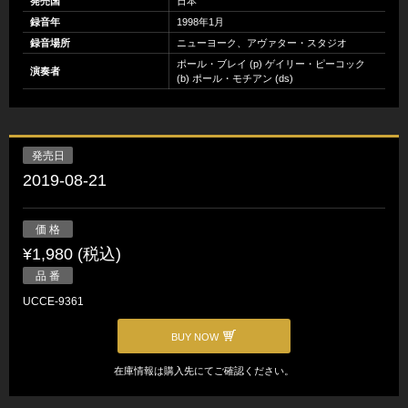
発売国
日本
録音年
1998年1月
録音場所
ニューヨーク、アヴァター・スタジオ
ポール・ブレイ (p) ゲイリー・ピーコック
演奏者
(b) ポール・モチアン (ds)
発売日
2019-08-21
価 格
¥1,980 (税込)
品 番
UCCE-9361
BUY NOW
在庫情報は購入先にてご確認ください。