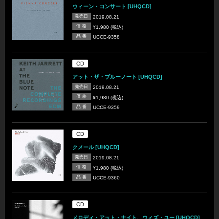
ウィーン・コンサート [UHQCD]
発売日
2019.08.21
価 格
¥1,980 (税込)
品 番
UCCE-9358
CD
アット・ザ・ブルーノート [UHQCD]
発売日
2019.08.21
価 格
¥1,980 (税込)
品 番
UCCE-9359
CD
クメール [UHQCD]
発売日
2019.08.21
価 格
¥1,980 (税込)
品 番
UCCE-9360
CD
メロディ・アット・ナイト、ウィズ・ユー [UHQCD]