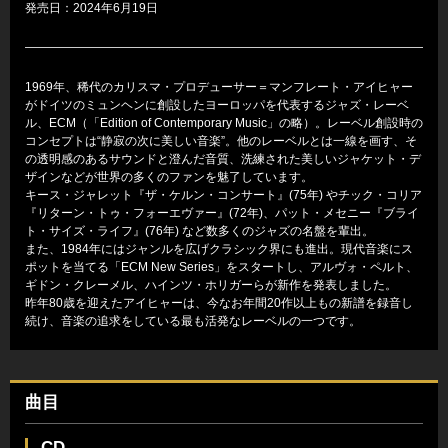
発売日：2024年6月19日
1969年、稀代のカリスマ・プロデューサー＝マンフレート・アイヒャー
がドイツのミュンヘンに創設したヨーロッパを代表するジャズ・レーベ
ル、ECM（「Edition of Contemporary Music」の略）。レーベル創設時の
コンセプトは“静寂の次に美しい音楽”。他のレーベルとは一線を画す、そ
の透明感のあるサウンドと澄んだ音質、洗練された美しいジャケット・デ
ザインなどが世界の多くのファンを魅了しています。
キース・ジャレット『ザ・ケルン・コンサート』(75年) やチック・コリア
『リターン・トゥ・フォーエヴァー』(72年)、パット・メセニー『ブライ
ト・サイズ・ライフ』(76年) など数多くのジャズの名盤を輩出。
また、1984年にはジャンルを広げクラシック界にも進出。現代音楽にス
ポットを当てる「ECM New Series」をスタートし、アルヴォ・ペルト、
ギドン・クレーメル、ハインツ・ホリガーらが新作を発表しました。
昨年80歳を迎えたアイヒャーは、今なお年間20作以上もの新譜を録音し
続け、音楽の追求をしている最も活発なレーベルの一つです。
曲目
CD