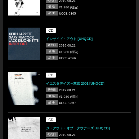
発売日
2019.08.21
価 格
¥1,980 (税込)
品 番
UCCE-9365
CD
インサイド・アウト [UHQCD]
発売日
2019.08.21
価 格
¥1,980 (税込)
品 番
UCCE-9366
CD
イエスタデイズ～東京 2001 [UHQCD]
発売日
2019.08.21
価 格
¥1,980 (税込)
品 番
UCCE-9367
CD
ジ・アウト・オブ・タウナーズ [UHQCD]
発売日
2019.08.21