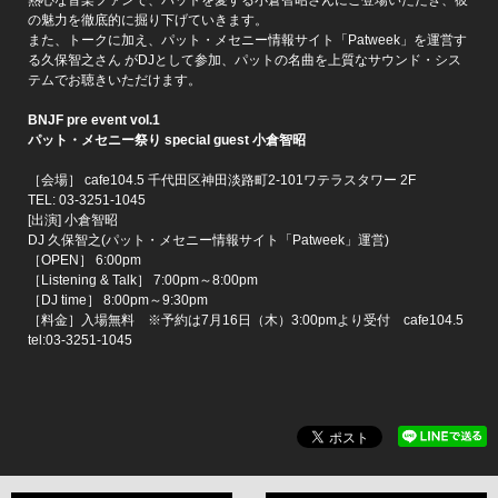
の魅力を徹底的に掘り下げていきます。
また、トークに加え、パット・メセニー情報サイト「Patweek」を運営す
る久保智之さん がDJとして参加、パットの名曲を上質なサウンド・シス
テムでお聴きいただけます。
BNJF pre event vol.1
パット・メセニー祭り special guest 小倉智昭
［会場］ cafe104.5 千代田区神田淡路町2-101ワテラスタワー 2F
TEL: 03-3251-1045
[出演] 小倉智昭
DJ 久保智之(パット・メセニー情報サイト「Patweek」運営)
［OPEN］ 6:00pm
［Listening & Talk］ 7:00pm～8:00pm
［DJ time］ 8:00pm～9:30pm
［料金］入場無料 ※予約は7月16日（木）3:00pmより受付 cafe104.5
tel:03-3251-1045