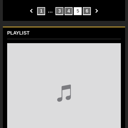
…
1
3
4
5
6
PLAYLIST