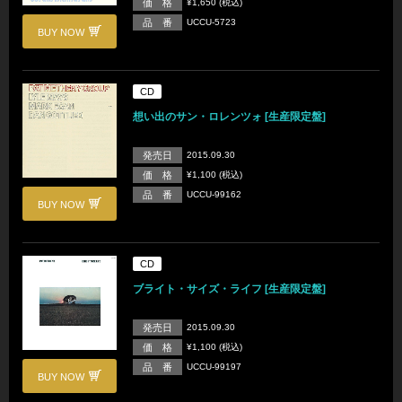
価 格
¥1,650 (税込)
品 番
UCCU-5723
BUY NOW
CD
想い出のサン・ロレンツォ [生産限定盤]
発売日
2015.09.30
価 格
¥1,100 (税込)
品 番
UCCU-99162
BUY NOW
CD
ブライト・サイズ・ライフ [生産限定盤]
発売日
2015.09.30
価 格
¥1,100 (税込)
品 番
UCCU-99197
BUY NOW