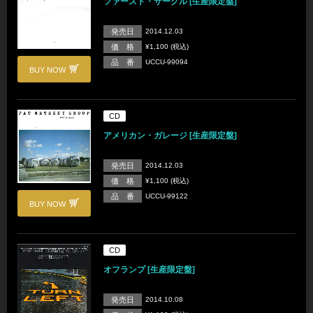
ファースト・サークル [生産限定盤]
発売日
2014.12.03
価 格
¥1,100 (税込)
品 番
UCCU-99094
BUY NOW
CD
アメリカン・ガレージ [生産限定盤]
発売日
2014.12.03
価 格
¥1,100 (税込)
品 番
UCCU-99122
BUY NOW
CD
オフランプ [生産限定盤]
発売日
2014.10.08