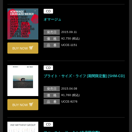
CD
オマージュ
発売日
2015.09.11
価 格
¥2,750 (税込)
品 番
UCCE-1151
BUY NOW
CD
ブライト・サイズ・ライフ [期間限定盤] [SHM-CD]
発売日
2015.04.08
価 格
¥1,760 (税込)
品 番
UCCE-9276
BUY NOW
CD