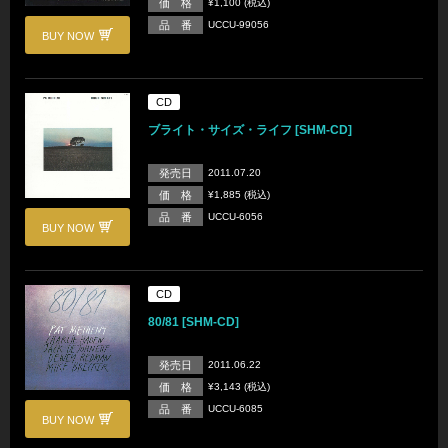
価 格
¥1,100 (税込)
品 番
UCCU-99056
BUY NOW
CD
ブライト・サイズ・ライフ [SHM-CD]
発売日
2011.07.20
価 格
¥1,885 (税込)
品 番
UCCU-6056
BUY NOW
CD
80/81 [SHM-CD]
発売日
2011.06.22
価 格
¥3,143 (税込)
品 番
UCCU-6085
BUY NOW