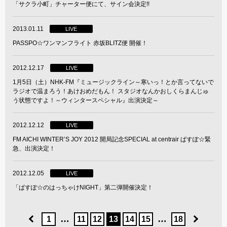
「サクラ小町」チャーター便にて、サイン会決定!!
2013.01.11
LIVE
PASSPO☆ワンマンフライト 赤坂BLITZ便 開催！
2012.12.17
LIVE
1月5日（土）NHK-FM『ミュージックライン～寒いっ！とか言ってないで
ラジオで温まろう！あけおめだもん！ スタジオなんかおしくらまんじゅ
う状態ですよ！～ウィンタースペシャル』出演決定～
2012.12.12
LIVE
FM AICHI WINTER’S JOY 2012 開局記念SPECIAL at centrair ぱすぽ☆緊
急、出演決定！
2012.12.05
LIVE
「ぱすぽ☆のはっちゃけNIGHT」第二弾開催決定！
…
…
1
11
12
13
14
15
18