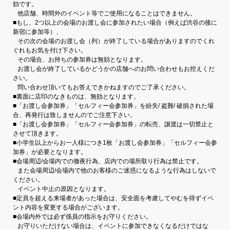
効です。
他店舗、時間外のイベント等でご使用になることはできません。
■もし、2つ以上の会場のお渡し会に参加されたい場合（例えば渋谷の後に
新宿に参加等）、
その次の会場のお渡し会（列）が終了している場合がありますのでくれ
ぐれもお気を付け下さい。
その場合、お持ちの参加券は無効となります。
お渡し会が終了しているかどうかの店舗へのお問い合わせもお控えくだ
さい。
問い合わせ頂いてもお答えできかねますのでご了承ください。
■裏面に店印のなきものは、無効となります。
■「お渡し会参加券」「セルフィー会参加券」を紛失/ 盗難/ 破損された場
合、再発行は致しませんのでご注意下さい。
■「お渡し会参加券」「セルフィー会参加券」の転売、譲渡は一切禁止と
させて頂きます。
■小学生以上からお一人様につき1枚「お渡し会参加券」「セルフィー会参
加券」が必要となります。
■会場周辺/会場内での徹夜行為、店内での場所取り行為は禁止です。
また会場周辺/会場内で他のお客様のご迷惑になるような行為はしないで
ください。
イベント中止の原因となります。
■定員を超える来場者があった場合は、安全面を考慮してやむを得ずイベ
ント内容を変更する場合がございます。
■会場内外では必ず係員の指示をお守りください。
お守りいただけない場合は、イベントに参加できなくなるだけではな