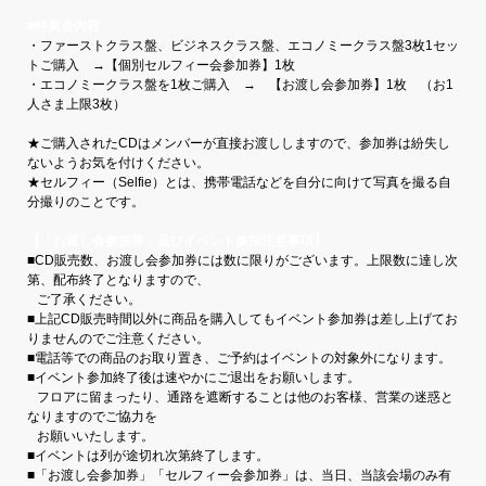
■特典会内容
・ファーストクラス盤、ビジネスクラス盤、エコノミークラス盤3枚1セッ
トご購入 →【個別セルフィー会参加券】1枚
・エコノミークラス盤を1枚ご購入 → 【お渡し会参加券】1枚 （お1
人さま上限3枚）
★ご購入されたCDはメンバーが直接お渡ししますので、参加券は紛失し
ないようお気を付けください。
★セルフィー（Selfie）とは、携帯電話などを自分に向けて写真を撮る自
分撮りのことです。
【「お渡し会参加券」及びイベント参加注意事項】
■CD販売数、お渡し会参加券には数に限りがございます。上限数に達し次
第、配布終了となりますので、
ご了承ください。
■上記CD販売時間以外に商品を購入してもイベント参加券は差し上げてお
りませんのでご注意ください。
■電話等での商品のお取り置き、ご予約はイベントの対象外になります。
■イベント参加終了後は速やかにご退出をお願いします。
フロアに留まったり、通路を遮断することは他のお客様、営業の迷惑と
なりますのでご協力を
お願いいたします。
■イベントは列が途切れ次第終了します。
■「お渡し会参加券」「セルフィー会参加券」は、当日、当該会場のみ有