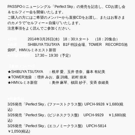
PASSPO☆ニューシングル「Perfect Sky」の発売を記念し、CDお渡し会
＆セルフィー会を開催いたします。
ご購入の方にはご希望のメンバーから直接CDをお渡し、またはお客さま
のカメラで”セルフィー＝自撮り”いたします。
注意事項をよく読んでご参加ください。
●日時 ：
2014年3月26日(水) 18：30スタート （18：20集合）
●会場 ：
SHIBUYA TSUTAYA B1F 特設会場、TOWER RECORDS池
袋6F、HMVルミネエスト新宿
●CD販売時間 ：
17:30～ 19:30（予定）
【参加メンバー】
★SHIBUYA TSUTAYA ：根岸 愛、玉井 杏奈、藤本 有紀美
★TOWER池袋 ：増井 みお、森 詩織、岩村 捺未
★HMVルミネ新宿 ：奥仲 麻琴、槙田 紗子、安斉 奈緒美
■対象商品
3/26発売「Perfect Sky」(ファーストクラス盤) UPCH-9928 ￥1,680(税
込)
3/26発売「Perfect Sky」(ビジネスクラス盤) UPCH-9929 ￥1,680(税
込)
3/26発売「Perfect Sky」(エコノミークラス盤) UPCH-5814
￥1,050(税込)