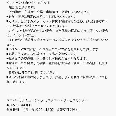
く、イベント自体が中止となる
場合もございます。
その際は、主催者・会場・出演者は一切責任を負いません。
■飲食・喫煙は所定の場所にてお願いいたします。
■カメラ、ビデオカメラ、カメラ付携帯電話等での撮影、録音録画のすべ
ての行為は一切禁止とさせていただきます。
こうした行為が認められた場合、また係員の指示に従って頂けない場合
は、イベントの中止、
または途中退場及び没収やデータの消去をさせていただく場合がござい
ます。
■イベント対象商品は、不良品以外での返品をお断りしております。
■商品に不良があった場合は、良品と交換致します。
■会場までの交通費、宿泊費はお客様のご負担となります。
■会場内・外で発生した事故・盗難等は主催者・会場・出演者は一切責任
を負いません。
貴重品は各自で管理してください。
■当日の体調管理に関しましては、お越し頂くお客様ご自身の責任にてお
願い致します。
お問い合わせ先：
ユニバーサルミュージック カスタマー・サービスセンター
Tel:0570-044-088
営業時間 （月～金10:00～18:00 ※祝祭日を除く）