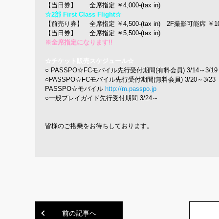
【当日券】 全席指定 ￥4,000-(tax in)
☆2部 First Class Flight☆
【前売り券】 全席指定 ￥4,500-(tax in) 2F撮影可能席 ￥10,000
【当日券】 全席指定 ￥5,500-(tax in)
※全席指定になります!!
☆チケット販売スケジュール☆
○ PASSPO☆FCモバイル先行受付期間(有料会員) 3/14～3/19
○PASSPO☆FCモバイル先行受付期間(無料会員) 3/20～3/23
PASSPO☆モバイル
http://m.passpo.jp
○一般プレイガイド先行受付期間 3/24～
皆様のご搭乗をお待ちしております。
前の記事へ