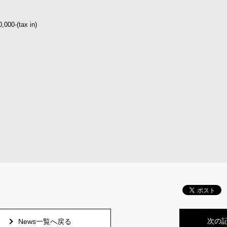
-(tax in)
次の
News一覧へ戻る