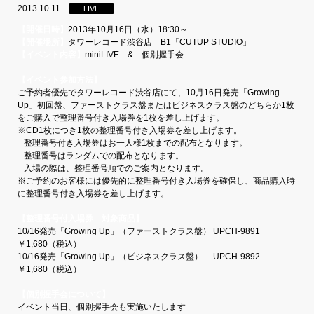
2013.10.11
LIVE
【開催日時】
2013年10月16日（水）18:30～
【開催場所】
タワーレコード渋谷店 B1「CUTUP STUDIO」
【イベント内容】
miniLIVE & 個別握手会
【イベント参加方法】
ご予約者優先でタワーレコード渋谷店にて、10月16日発売「Growing
Up」初回盤、ファーストクラス盤またはビジネスクラス盤のどちらか1枚
をご購入で整理番号付き入場券を1枚を差し上げます。
※CD1枚につき1枚の整理番号付き入場券を差し上げます。
整理番号付き入場券はお一人様1枚までの配布となります。
整理番号はランダムでの配布となります。
入場の際は、整理番号順でのご案内となります。
※ご予約のお客様には優先的に整理番号付き入場券を確保し、商品購入時
に整理番号付き入場券を差し上げます。
【整理番号付入場券 対象商品】
10/16発売「Growing Up」（ファーストクラス盤） UPCH-9891
￥1,680（税込）
10/16発売「Growing Up」（ビジネスクラス盤） UPCH-9892
￥1,680（税込）
【個別握手会について】
イベント当日、個別握手会も実施いたします