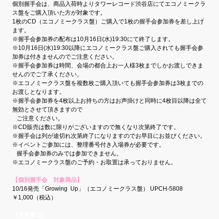
個別握手会は、商品入荷時よりタワーレコード渋谷店にてエコノミークラ
ス盤をご購入頂いた方が対象です。
1枚のCD（エコノミークラス盤）ご購入で1枚の握手会参加券を差し上げ
ます。
※握手会参加券の配布は10月16日(水)19:30にて終了します。
※10月16日(水)19:30以降にエコノミークラス盤ご購入されても握手会参
加券は付きませんのでご注意ください。
※握手会参加券は時間、会場の都合上お一人様3枚までしかお渡しできま
せんのでご了承ください。
※エコノミークラス盤を複数枚ご購入頂いても握手会参加券は3枚までの
お渡しとなります。
※握手会参加券を4枚以上お持ちの方はお声掛けと同時に4枚目以降は全て
無効とさせて頂きますので
ご注意ください。
※CD販売は数に限りがございますので無くなり次第終了です。
※握手会は列が途切れ次第終了になりますのでお早目にお並びください。
※イベントご参加には、整理番号付き入場券が必要です。
握手会参加券のみでは参加できません。
※エコノミークラス盤のご予約・お取置は承っておりません。
【個別握手会 対象商品】
10/16発売「Growing Up」（エコノミークラス盤） UPCH-5808
￥1,000（税込）
【注意事項】