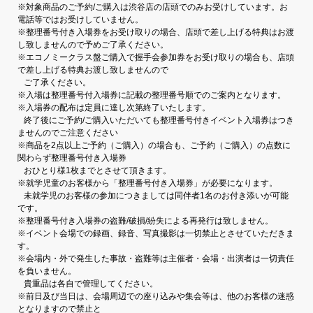
※対象商品のご予約/ご購入は渋谷店の店頭でのみお受けしています。お
電話等ではお受けしていません。
※整理番号付き入場券をお受け取りの場合、店頭で差し上げる特典はお渡
し致しませんので予めご了承ください。
※エコノミークラス盤ご購入で握手会参加券をお受け取りの場合も、店頭
で差し上げる特典お渡し致しませんので
ご了承ください。
※入場は整理番号付入場券に記載の整理番号順でのご案内となります。
※入場券の配布は定員に達し次第終了いたします。
終了後にご予約/ご購入いただいても整理番号付きイベント入場券はつき
ませんのでご注意ください
※商品を2点以上ご予約（ご購入）の場合も、ご予約（ご購入）の点数に
関わらず整理番号付き入場券
おひとり様1枚までとさせて頂きます。
※就学児童のお客様から「整理番号付き入場券」が必要になります。
未就学児のお客様の参加につきましては同伴者1名のお付き添いが可能
です。
※整理番号付き入場券の盗難/破損/紛失による再発行は致しません。
※イベント会場での録画、録音、写真撮影は一切禁止とさせていただきま
す。
※会場内・外で発生した事故・盗難等は主催者・会場・出演者は一切責任
を負いません。
貴重品は各自で管理してください。
※前日及び当日は、会場周辺での座り込みや集会等は、他のお客様の迷惑
となりますので禁止と