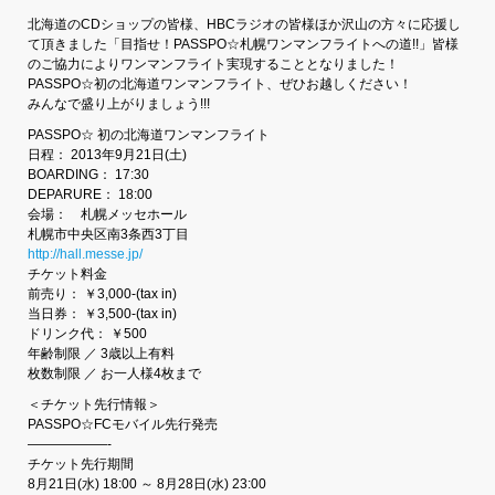
北海道のCDショップの皆様、HBCラジオの皆様ほか沢山の方々に応援し
て頂きました「目指せ！PASSPO☆札幌ワンマンフライトへの道!!」皆様
のご協力によりワンマンフライト実現することとなりました！
PASSPO☆初の北海道ワンマンフライト、ぜひお越しください！
みんなで盛り上がりましょう!!!
PASSPO☆ 初の北海道ワンマンフライト
日程： 2013年9月21日(土)
BOARDING： 17:30
DEPARURE： 18:00
会場： 札幌メッセホール
札幌市中央区南3条西3丁目
http://hall.messe.jp/
チケット料金
前売り： ￥3,000-(tax in)
当日券： ￥3,500-(tax in)
ドリンク代： ￥500
年齢制限 ／ 3歳以上有料
枚数制限 ／ お一人様4枚まで
＜チケット先行情報＞
PASSPO☆FCモバイル先行発売
——————-
チケット先行期間
8月21日(水) 18:00 ～ 8月28日(水) 23:00