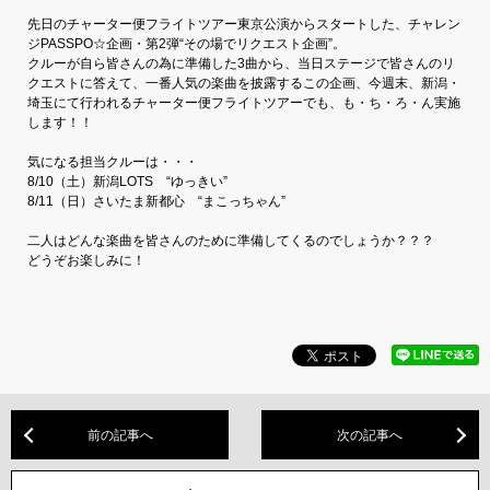
先日のチャーター便フライトツアー東京公演からスタートした、チャレン
ジPASSPO☆企画・第2弾“その場でリクエスト企画”。
クルーが自ら皆さんの為に準備した3曲から、当日ステージで皆さんのリ
クエストに答えて、一番人気の楽曲を披露するこの企画、今週末、新潟・
埼玉にて行われるチャーター便フライトツアーでも、も・ち・ろ・ん実施
します！！
気になる担当クルーは・・・
8/10（土）新潟LOTS “ゆっきい”
8/11（日）さいたま新都心 “まこっちゃん”
二人はどんな楽曲を皆さんのために準備してくるのでしょうか？？？
どうぞお楽しみに！
前の記事へ
次の記事へ