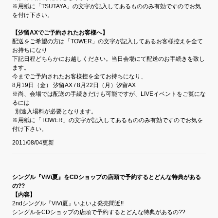
※用紙に「TSUTAYA」の文字が記入してあるもののみ有効ですのでお気
を付け下さい。
【汐留AXでご予約されたお客様へ】
配送をご希望の方は
「TOWER」の文字が記入してあるお客様控え
を全て
お持ちになり
下記日程どちらかにお越しください。当日会場にて配送のお手続きを致し
ます。
今までご予約されたお客様控を全てお持ちになり、
8月19日（金） 汐留AX / 8月22日（月）汐留AX
※尚、会場では配送の手続きだけも可能ですが、LIVEイベントをご覧にな
るには
別途入場料が必要となります。
※用紙に「TOWER」の文字が記入してあるもののみ有効ですのでお気を
付け下さい。
2011/08/04更新
シングル『ViVi夏』をCDショップの店頭で予約するとどんな特典がある
の??
【内容】
2ndシングル『ViVi夏』いよいよ発売間近!!
シングルをCDショップの店頭で予約するとどんな特典があるの??