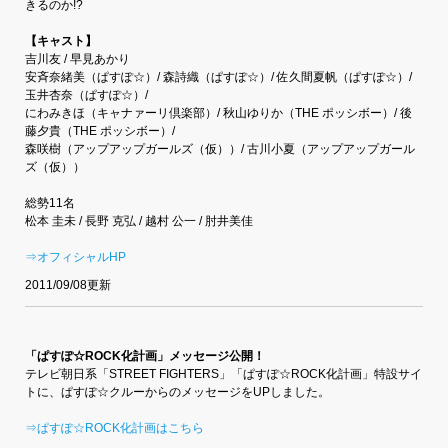
きるのか!?
【キャスト】
吉川友 / 早見あかり
安斉奈緒美（ぱすぽ☆）/ 森詩織（ぱすぽ☆）/ 佐久間夏帆（ぱすぽ☆）/
玉井杏奈（ぱすぽ☆）/
にわみきほ（キャナァーリ倶楽部）/ 秋山ゆりか（THE ポッシボー）/ 後
藤夕貴（THE ポッシボー）/
森咲樹（アップアップガールズ（仮））/ 古川小夏（アップアップガール
ズ（仮））
総勢11名
松本 圭未 / 長野 克弘 / 越村 公一 / 肘井美佳
⇒オフィシャルHP
2011/09/08更新
「ぱすぽ☆ROCK化計画」メッセージ公開！
テレビ朝日系「STREET FIGHTERS」「ぱすぽ☆ROCK化計画」特設サイ
トに、ぱすぽ☆クルーからのメッセージをUPしました。
⇒ぱすぽ☆ROCK化計画はこちら