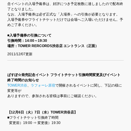
念イベントの入場予備券は、好評につき予定枚数に達しましたので配布終
了となりました。
なお、入場予備券は必ず正式な「入場券」への引換が必要となります。
入場予備券やフライトチケットだけでは会場へご入場いただけません。予
めご了承ください。
■入場予備券の引換について
引換時間：14:00～19:30
場所：TOWER RERCORDS渋谷店 エントランス（正面）
2011/12/07更新
ぱすぽ☆発売記念イベント フライトチケット引換時間変更及びイベント
終了時間のお知らせ
TOWER渋谷
、
ラフォーレ原宿
で開催されるイベントに関し、下記の様に
変更等が
ありますので、参加される皆様は事前にご確認ください。
【12月6日（火）7日（水）TOWER渋谷店】
■フライトチケット引換終了時間
変更前）19:00 ⇒ 変更後）19:30