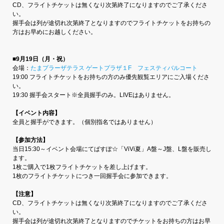
CD、フライトチケットは無くなり次第終了になりますのでご了承くださ
い。
握手会は列が途切れ次第終了となりますのでフライトチケットをお持ちの
方はお早めにお越しください。
■9月19日（月・祝）
会場：
たまプラーザテラス ゲートプラザ１F フェスティバルコート
19:00 フライトチケットをお持ちの方のみ優先観覧エリアにご入場くださ
い。
19:30 握手会スタート※全員握手のみ。LIVEはありません。
【イベント内容】
全員と握手ができます。（個別指名ではありません）
【参加方法】
当日15:30～イベント会場にてぱすぽ☆「ViVi夏」A盤～J盤、L盤を販売し
ます。
1枚ご購入で1枚フライトチケットを差し上げます。
1枚のフライトチケットにつき一回握手会に参加できます。
【注意】
CD、フライトチケットは無くなり次第終了になりますのでご了承くださ
い。
握手会は列が途切れ次第終了となりますのでチケットをお持ちの方はお早