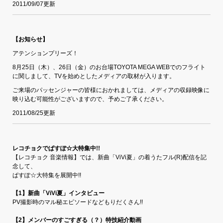
2011/09/07更新
【お知らせ】
アテンションプリーズ！
8月25日（木）、26日（金）のお台場TOYOTA MEGA WEBでのフライト
に関しまして、TVを始めとしたメディアの取材が入ります。
ご来場のパッセンジャーの皆様におかれましては、メディアの収録映像に
映り込む可能性がございますので、予めご了承ください。
2011/08/25更新
レコチョクでぱすぽ☆大特集中!!
【レコチョク 音楽情報】では、新曲「ViVi夏」の着うたフル(R)配信を記
念して、
ぱすぽ☆大特集を展開中!!
【1】新曲「ViVi夏」インタビュー
PV撮影時のマル秘エピソードなどもりだくさん!!
【2】
メンバーのすごすぎる（？）特技紹介動画