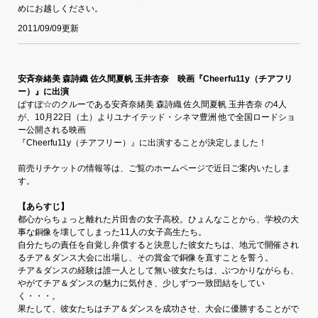
めにお越しください。
2011/09/09更新
安斉奈緒美 森詩織 佐久間夏帆 玉井杏奈 映画『Cheerfu11y（チアフリ
ー）』に出演
ぱすぽ☆のクルーである安斉奈緒美 森詩織 佐久間夏帆 玉井杏奈 の4人
が、10月22日（土）よりユナイテッド・シネマ豊洲 他で全国ロードショ
ー公開される映画
『Cheerfu11y（チアフリー）』に出演することが決定しました！
前売りチケットの情報等は、ご覧のホームページで近日ご案内いたしま
す。
【あらすじ】
都心からちょっと離れた片田舎の女子高校。ひょんなことから、学校の大
事な銅像を壊してしまった11人の女子高生たち。
自分たちの責任を自覚し弁償すると決意した彼女たちは、地元で開催され
るチア＆ダンス大会に出場し、その賞金で銅像を直すことを誓う。
チア＆ダンスの経験は誰一人として無い彼女たちは、ぶつかりながらも、
やがてチア＆ダンスの魅力に気付き、少しずつ一致団結をしてい
く・・・。
果たして、彼女たちはチア＆ダンスを成功させ、大会に優勝することがで