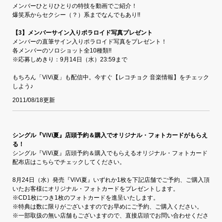
メンバーひとりひとりの特技を動画でご紹介！
爆笑系からセクシー（？）系までなんでもあり!!
【3】
メンバーサイン入りポラロイド写真プレゼント
メンバーの直筆サイン入りポラロイド写真をプレゼント！
各メンバーのソロショット全10種類!!
※応募しめきり：9月14日（水）23:59まで
もちろん「ViVi夏」も配信中。今すぐ【レコチョク 音楽情報】をチェック
しよう♪
2011/08/18更新
シングル『ViVi夏』店頭予約＆購入でオリジナル・フォトカードがもらえ
る！
シングル『ViVi夏』店頭予約＆購入でもらえるオリジナル・フォトカード
配布店はこちらでチェックしてください。
8月24日（水）発売『ViVi夏』いずれか1枚を下記店舗でご予約、ご購入頂
いたお客様にオリジナル・フォトカードをプレゼントします。
※CD1枚につき1枚のフォトカードを進呈いたします。
※特典は数に限りがございますのでお早めにご予約、ご購入ください。
※一部取扱の無い店舗もございますので、直接店頭でお問い合わせくださ