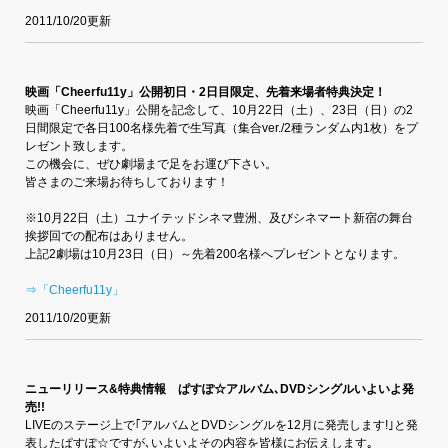
2011/10/20更新
映画「Cheerfu11y」公開初日・2日目限定、先着来場者特典決定！
映画「Cheerfu11y」公開を記念して、10月22日（土）、23日（日）の2
日間限定で各日100名様先着で生写真（集合ver./2種ランダム内1枚）をプ
レゼント致します。
この機会に、ぜひ劇場まで足をお運び下さい。
皆さまのご来場お待ちしております！
※10月22日（土）ユナイテッドシネマ豊洲、及びシネマート新宿の舞台
挨拶回での配布はありません。
上記2劇場は10月23日（日）～先着200名様へプレゼントとなります。
⇒「Cheerfu11y」
2011/10/20更新
ニューリリース&特典情報 ぱすぽ☆アルバム､DVDシングルいよいよ発
売!!
LIVEのステージ上で｢アルバムとDVDシングルを12月に発売します!｣と発
表したぱすぽ☆ですが､いよいよその内容を皆様にお伝えします｡