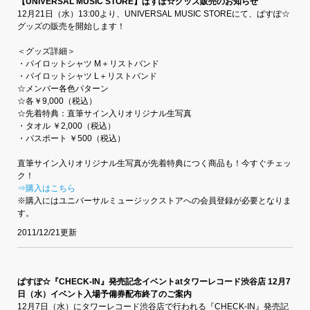
【UNIVERSAL MUSIC STORE】ぱすぽ☆グッズ販売のお知らせ
12月21日（水）13:00より、UNIVERSAL MUSIC STOREにて、ぱすぽ☆
グッズの販売を開始します！
＜グッズ詳細＞
・パイロットシャツ M＋リストバンド
・パイロットシャツ L＋リストバンド
☆メンバー各色パターン
☆各￥9,000（税込）
☆先着特典：直筆サイン入りオリジナル生写真
・タオル ￥2,000（税込）
・パスポート ￥500（税込）
直筆サイン入りオリジナル生写真が先着特典につく商品も！今すぐチェッ
ク！
⇒購入はこちら
※購入にはユニバーサルミュージックストアへの会員登録が必要となりま
す。
2011/12/21更新
ぱすぽ☆『CHECK-IN』発売記念イベントatタワーレコード渋谷店 12月7
日（水）イベント入場予備券配布終了のご案内
12月7日（水）にタワーレコード渋谷店で行われる『CHECK-IN』発売記