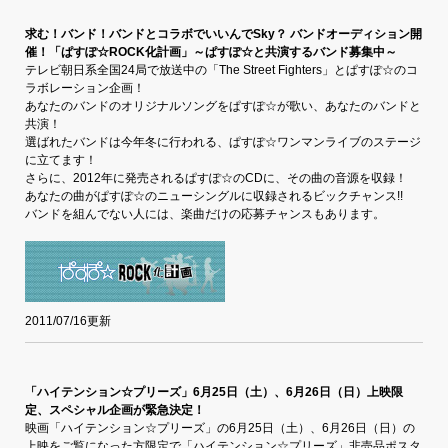
求む！バンド！バンドとコラボでいいんでSky？ バンドオーディション開
催！「ぱすぽ☆ROCK化計画」～ぱすぽ☆と共演するバンド募集中～
テレビ朝日系全国24局で放送中の「The Street Fighters」とぱすぽ☆のコ
ラボレーション企画！
あなたのバンドのオリジナルソングをぱすぽ☆が歌い、あなたのバンドと
共演！
選ばれたバンドは今年冬に行われる、ぱすぽ☆ワンマンライブのステージ
に立てます！
さらに、2012年に発売されるぱすぽ☆のCDに、その曲の音源を収録！
あなたの曲がぱすぽ☆のニューシングルに収録されるビックチャンス!!
バンドを組んでない人には、楽曲だけの応募チャンスもあります。
2011/07/16更新
「ハイテンション☆プリーズ」6月25日（土）、6月26日（日）上映限
定、スペシャル企画が緊急決定！
映画「ハイテンション☆プリーズ」の6月25日（土）、6月26日（日）の
上映をご覧になった方限定で「ハイテンション☆プリーズ」非売品ポスタ