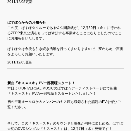
2011/12/05更新
ぱすぽ☆からのお知らせ
この度、ぱすぽ☆クルーである佐久間夏帆が、12月30日（金）に行われ
るZEPP東京公演をもってぱすぽ☆を卒業することになりましたのでここ
にお知らせいたします。
ぱすぽ☆は今後も引き続き活動を行ってまいりますので、変わらぬご声援
をよろしくお願いいたします。
2011/12/05更新
新曲『キス＝スキ』PV一部視聴スタート！
本日よりUNIVERSAL MUSICのぱすぽ☆アーティストページにて新曲
『キス＝スキ』PVの一部視聴をスタートいたしました！
初の空港オールロケ＆メンバーのキス顔も収録された話題のPVをぜひご
覧ください。
そして、この『キス＝スキ』のサウンドと映像が同時に楽しめる、ぱすぽ
☆初のDVDシングル『キス＝スキ』は、12月7日（水）発売です！