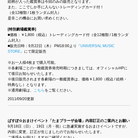
絵柄が入った鑑賞券は今回のみの販売となります。
また、ここでしか手に入らないトレーディングカード付！
（全12種類 / 1枚ランダム封入）
是非この機会にお買い求めください。
[特別劇場鑑賞券]
■価格：￥1,800（税込）トレーディングカード付（全12種類 / 1枚ランダ
ム封入）
■販売日時：9月22日（木） PM18:00より
『UNIVERSAL MUSIC
STORE』
にて限定販売
※お一人様4枚まで購入可能。
※各劇場ごとの一般鑑賞券発売時期につきましては、オフィシャルHPに
て後日お知らせいたします。
※後日販売されます各劇場の一般鑑賞券は、価格￥1,800（税込 / 絵柄・
特典なし）となります。
※通用劇場は、
こちら
をご覧ください。
2011/09/20更新
ぱすぽ☆おまけイベント「たまプラーザ会場」内容訂正のご案内とお願い
9月18日（日）、19日（月・祝）に急遽実施するおまけイベントですが、
内容に変更、訂正が生じましたのでお知らせいたします。
ご迷惑をお掛けしますがご確認ください。