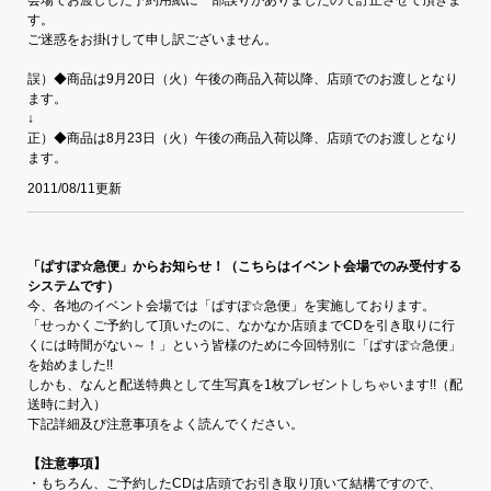
す。
ご迷惑をお掛けして申し訳ございません。
誤）◆商品は9月20日（火）午後の商品入荷以降、店頭でのお渡しとなり
ます。
↓
正）◆商品は8月23日（火）午後の商品入荷以降、店頭でのお渡しとなり
ます。
2011/08/11更新
「ぱすぽ☆急便」からお知らせ！（こちらはイベント会場でのみ受付する
システムです）
今、各地のイベント会場では「ぱすぽ☆急便」を実施しております。
「せっかくご予約して頂いたのに、なかなか店頭までCDを引き取りに行
くには時間がない～！」という皆様のために今回特別に「ぱすぽ☆急便」
を始めました!!
しかも、なんと配送特典として生写真を1枚プレゼントしちゃいます!!（配
送時に封入）
下記詳細及び注意事項をよく読んでください。
【注意事項】
・もちろん、ご予約したCDは店頭でお引き取り頂いて結構ですので、