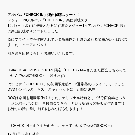
アルバム『CHECK-IN』楽曲試聴スタート！
メジャー1stアルバム『CHECK-IN』楽曲試聴スタート！
12月7日（水）に発売となるぱすぽ☆メジャー1stアルバム『CHECK-IN』
の楽曲試聴がスタートしました！
既にフライトでも披露されている新曲以外も魅力溢れる楽曲がいっぱい詰
まったニューアルバム！
引き続き応援よろしくお願いいたします。
UNIVERSAL MUSIC STORE限定「CHECK-IN～またまた面会しちゃって
いいんでsky特別BOX～」残りわずか!!
ぱすぽ☆「CHECK-IN」の初回限定盤A、B通常盤の３タイトル、そして
DVDシングルの「キス＝スキ」セットにした限定BOX。
BOXは今回も超豪華仕様！また、オリジナル特典として5分面会券という
「メンバーと5分間、直接面会できる」という掟破りの特典が付きます！
お帰りの際に差し上げるおみやげも付きます！
『CHECK-IN～またまた面会しちゃっていいんでsky特別BOX～』
12月7日（水）発売