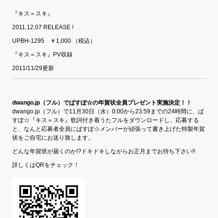
『キス＝スキ』
2011.12.07 RELEASE !
UPBH-1295 ￥1,000 （税込）
『キス＝スキ』PV収録
2011/11/29更新
dwango.jp（フル）でぱすぽ☆の年賀状全員プレゼント実施決定！！
dwango.jp（フル）で11月30日（水）0:00から23:59までの24時間に、ぱ
すぽ☆『キス＝スキ』歌詞付き着うたフルをダウンロードし、応募する
と、なんと応募者全員にぱすぽ☆メンバーが頑張って書き上げた特製年賀
状をご自宅にお送り致します。
どんな年賀状が届くのか!?ドキドキしながらお正月までお待ち下さい!!
詳しくはQRをチェック！