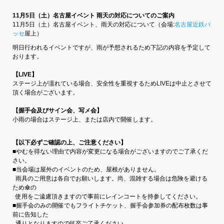
11月5日（土）名古屋イベント 雨天の対応についてのご案内
11月5日（土）名古屋イベント、雨天の対応について（会場:
名古屋近鉄パ
ッセ
屋上）
明日行われるイベントですが、雨が予想されるため下記の内容を予定して
おります。
【LIVE】
ステージ上が濡れている場合、安全性を重視するためLIVEは中止とさせて
頂く場合がございます。
【握手会及びサイン会、写メ会】
小雨の場合はステージ上、または店内で開催します。
【以下必ずご確認の上、ご注意ください】
■やむを得ない理由で内容が変更になる場合がございますのでご了承くだ
さい。
■当会場は屋外のイベントのため、屋根がありません。
雨具のご用意は各自でお願いします。尚、混雑する場合は危険を避ける
ため傘の
使用をご遠慮頂きますので事前にレインコートを持参してください。
■握手会のみの開催でもフライトチケット、握手会参加券の配布枚数は事
前に告知した
通りとなりますので何卒ご了承ください。