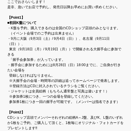
ここでおさらいします！
是非、急いでお店で予約し、発売日以降お早めにお買い求めください。
【Point1】
■初回K盤について
・K盤を予約、購入できるのは全国のCDショップ店頭のみとなります。
（イベント会場でのご予約は出来ません）
・9月に大阪（9月3日（土）/ 9月4日（日））、名古屋（9月11日
（日））、
東京（9月18日（月）/ 9月19日（月））で開催される大握手会に参加で
きる
「握手会参加券」が入っています。
・握手会に参加するためには8月28日（日）18:00までに、ご自身が行き
たい会場を
登録しなければなりません。
※大握手会の会場・時間等の詳細は追ってホームページで発表します。
※登録方法はCDに封入されているチラシをご覧ください。
・ジャケットは全員絵柄（もちろん通常盤と写真は違います！）
※参加券1枚につき、一つの会場を登録してください。
参加券1枚につき一回の握手が可能です。（メンバーは指名できます）
【Point2】
CDショップ店頭でメンバーそれぞれの絵柄A～J盤、及びK、L盤のいずれ
か1枚をご予約、ご購入して頂くと、1枚毎にオリジナル・フォトカードを
プレゼントします!!