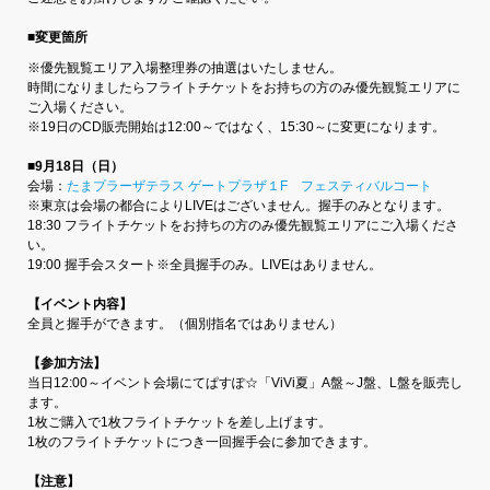
■変更箇所
※優先観覧エリア入場整理券の抽選はいたしません。
時間になりましたらフライトチケットをお持ちの方のみ優先観覧エリアに
ご入場ください。
※19日のCD販売開始は12:00～ではなく、15:30～に変更になります。
■9月18日（日）
会場：
たまプラーザテラス ゲートプラザ１F フェスティバルコート
※東京は会場の都合によりLIVEはございません。握手のみとなります。
18:30 フライトチケットをお持ちの方のみ優先観覧エリアにご入場くださ
い。
19:00 握手会スタート※全員握手のみ。LIVEはありません。
【イベント内容】
全員と握手ができます。（個別指名ではありません）
【参加方法】
当日12:00～イベント会場にてぱすぽ☆「ViVi夏」A盤～J盤、L盤を販売し
ます。
1枚ご購入で1枚フライトチケットを差し上げます。
1枚のフライトチケットにつき一回握手会に参加できます。
【注意】