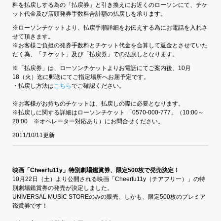
料を払戻しする為の「払戻券」と引き換えにお近くのローソンにて、チケ
ット代金及び店頭発券手数料合計額の払戻しを承ります。
※ローソンチケットより、払戻手順詳細をお伝えする為にお電話を入れさ
せて頂きます。
※お客様ご負担の発券手数料とチケット代金を合算して返金とさせていた
だく為、「チケット」及び「払戻券」での払戻しとなります。
※「払戻券」は、ローソンチケットよりお電話にてご案内後、10月
18（火）迄に郵送にてご指定場所へお届予定です。
・払戻し方法は
こちら
でご確認ください。
※お客様がお持ちのチケットは、払戻しの際に必要となります。
※払戻しに関する詳細はローソンチケット 「0570-000-777」（10:00～
20:00 ※オペレーター対応あり）にお問合せください。
2011/10/11更新
映画「Cheerfu11y」特別劇場鑑賞券、限定500枚で発売決定！
10月22日（土）より公開される映画「Cheerfu11y（チアフリー）」の特
別劇場鑑賞券の発売が決定しました。
UNIVERSAL MUSIC STOREのみの販売、しかも、限定500枚のプレミア
鑑賞券です！