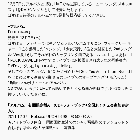
12月7日にアルバムと､既にLIVEでも披露しているニュー･シングル｢キス=
スキ｣をDVDシングルとして発売いたします｡
ぱすぽ☆待望のアルバムです｡是非皆様応援してください｡
■アルバム
｢CHECK-IN｣
発売日:12月7日(水)
ぱすぽ☆ メジャーでは初となるフルアルバムオリコン･ウィークリー･チ
ャート1位を獲得した1stシングル｢少女飛行｣､3位と大健闘した 2ndシング
ル｢ViVi夏｣そしてそれぞれのカップリング曲である｢ウハエ!｣｢じゃあね…｣
｢ROCK DA WEEK｣やすでにライブではお披露目され大人気の同時発売
DVDシングル曲｢キス=スキ｣､｢Hello｣｡
そして今回のアルバム用に新たに作られた｢See You Again｣｢Turn Round｣
をはじめとする新曲が7曲!さらにライブでのオープニングSEも入った計
15曲のフルボリュームのアルバム｡
CDで聴いたらすぐLIVEでも聴いてみたくなる曲が満載です｡皆様楽しみに
待っていてくださいね｡
｢アルバム 初回限定盤A (CD+フォトブック+全国あくチュ会参加券封
入)｣
2011.12.07 Release UPCH-9698 \3,500(税込)
★フォトブック内容: 関西国際空港でのジャケ写撮影のオフショットを
含むぱすぽ☆の魅力が満載のミニ写真集