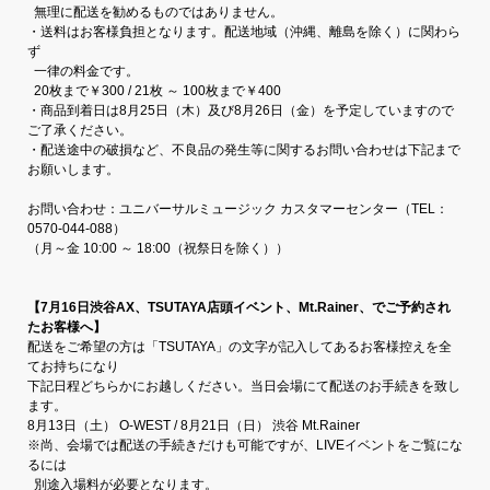
無理に配送を勧めるものではありません。
・送料はお客様負担となります。配送地域（沖縄、離島を除く）に関わら
ず
一律の料金です。
20枚まで￥300 / 21枚 ～ 100枚まで￥400
・商品到着日は8月25日（木）及び8月26日（金）を予定していますので
ご了承ください。
・配送途中の破損など、不良品の発生等に関するお問い合わせは下記まで
お願いします。
お問い合わせ：ユニバーサルミュージック カスタマーセンター（TEL：
0570-044-088）
（
月～金 10:00 ～ 18:00（祝祭日を除く））
【7月16日渋谷AX、TSUTAYA店頭イベント、Mt.Rainer、でご予約され
たお客様へ】
配送をご希望の方は
「TSUTAYA」の文字が記入してあるお客様控え
を全
てお持ちになり
下記日程どちらかにお越しください。当日会場にて配送のお手続きを致し
ます。
8月13日（土） O-WEST / 8月21日（日） 渋谷 Mt.Rainer
※尚、会場では配送の手続きだけも可能ですが、LIVEイベントをご覧にな
るには
別途入場料が必要となります。