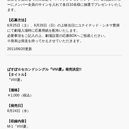
ーにメンバー全員のサインを入れて各日10名様に抽選でプレゼントいたし
ます。
【応募方法】
6月25日（土）、6月26日（日）の上映当日にユナイテッド・シネマ豊洲
にて劇場入場時に応募用紙を配布いたします。
必要事項をご記入の上、劇場設置の応募BOXへご投函ください。
※発表は発送を持ってかえさせていただきます。
2011/06/20更新
ぱすぽ☆セカンドシングル『ViVi夏』発売決定!!
【タイトル】
『ViVi夏』
【価格】
￥1,000（税込）
【発売日】
8月24日（水）
【収録内容】
M-1「ViVi夏」