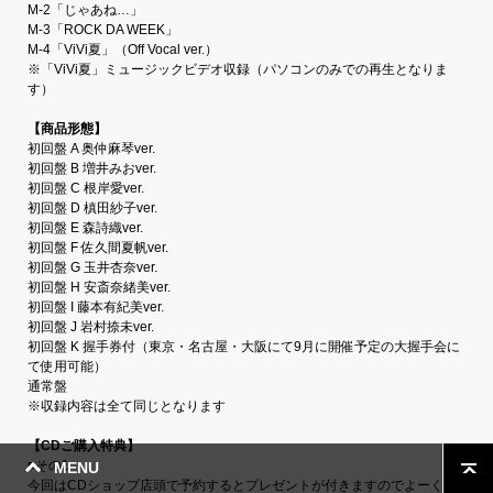
M-2「じゃあね…」
M-3「ROCK DA WEEK」
M-4「ViVi夏」（Off Vocal ver.）
※「ViVi夏」ミュージックビデオ収録（パソコンのみでの再生となりま
す）
【商品形態】
初回盤 A 奥仲麻琴ver.
初回盤 B 増井みおver.
初回盤 C 根岸愛ver.
初回盤 D 槙田紗子ver.
初回盤 E 森詩織ver.
初回盤 F 佐久間夏帆ver.
初回盤 G 玉井杏奈ver.
初回盤 H 安斎奈緒美ver.
初回盤 I 藤本有紀美ver.
初回盤 J 岩村捺未ver.
初回盤 K 握手券付（東京・名古屋・大阪にて9月に開催予定の大握手会に
て使用可能）
通常盤
※収録内容は全て同じとなります
【CDご購入特典】
■その1
MENU
今回はCDショップ店頭で予約するとプレゼントが付きますのでよーくチ