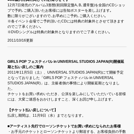
12月7日発売のアルバム3形態(初回限定盤A､B､通常盤)を全国のCDショッ
プで予約､ご購入頂いたお客様には告知ポスターを差し上げます｡
数に限りがございますので､お早めにご予約､ご購入ください｡
※各イベント会場でご予約頂いたCDには特典の対象外とさせて頂きます
のでご了承ください｡
※DVDシングルは特典の対象外となりますのでご了承ください｡
2011/10/16更新
GIRLS POP フェスティバル in UNIVERSAL STUDIOS JAPAN(R)開催延
期と払い戻しのご案内
2011年11月5日（土）、UNIVERSAL STUDIOS JAPAN(R)にて開催予定
となっておりました「GIRLS POP フェスティバル in UNIVERSAL
STUDIOS JAPAN(R)」は、主催者側の事情により開催延期となりまし
た。
チケットをお買い求めいただき、公演を楽しみにしていただいている皆様
には、大変ご迷惑をおかけしますこと、深くお詫び申し上げます。
【チケット払い戻しについて】
払戻し期間は、11月9日（水）までとなります。
■アーティスト先行でローソンチケットでお買い求めになられたお客様
・お手元のチケットとローソンチケットより郵送する、お客様負担の手数