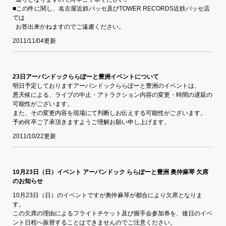
■この件に関し、名古屋近鉄パッセ及びTOWER RECORDS近鉄パッセ店
では
お答出来かねますのでご遠慮ください。
2011/11/04更新
23日アーバンドックららぽーと豊洲イベントについて
明日予定しておりますアーバンドックららぽーと豊洲のイベントは、
悪天候による、ライブの中止・アトラクション内容の変更・時間の遅延の
可能性がございます。
また、その変更内容を現場にて判断しお伝えする可能性がございます。
予め何卒ご了承頂きますようご理解お願い申し上げます。
2011/10/22更新
10月23日（日）イベント アーバンドック ららぽーと豊洲 奥仲麻琴 欠席
のお知らせ
10月23日（日）のイベントですが奥仲麻琴が都合により欠席となりま
す。
この欠席の理由によるフライトチケット及び握手会参加券を、後日のイベ
ント日程へ振替することはできませんのでご注意ください。