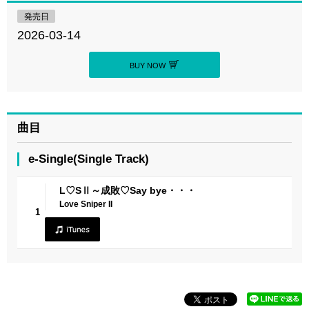
発売日
2026-03-14
BUY NOW
曲目
e-Single(Single Track)
L♡SⅡ～成敗♡Say bye・・・
Love Sniper II
1