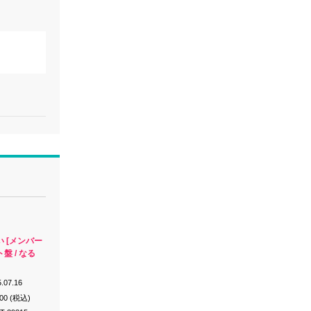
 [メンバー
盤 / なる
.07.16
200 (税込)