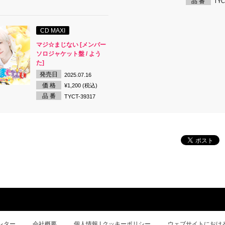
品 番
TYC
CD MAXI
マジ☆まじない [メンバー
ソロジャケット盤 / よう
た]
発売日
2025.07.16
価 格
¥1,200 (税込)
品 番
TYCT-39317
レター
会社概要
個人情報 | クッキーポリシー
ウェブサイトにおけ