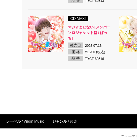
品 番
TYCT-39313
CD MAXI
マジ☆まじない [メンバー
ソロジャケット盤 / ぱっ
ち]
発売日
2025.07.16
価 格
¥1,200 (税込)
品 番
TYCT-39316
レーベル
Virgin Music
ジャンル
邦楽
ニュース