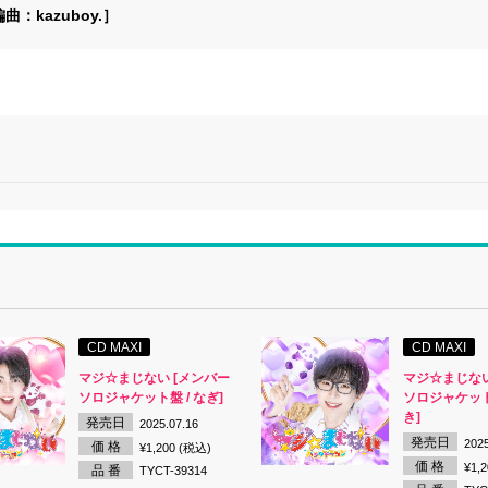
：kazuboy.］
CD MAXI
CD MAXI
マジ☆まじない [メンバー
マジ☆まじない
ソロジャケット盤 / なぎ]
ソロジャケット
き]
発売日
2025.07.16
発売日
2025
価 格
¥1,200 (税込)
価 格
¥1,
品 番
TYCT-39314