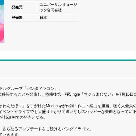
ユニバーサル ミュージ
発売元
ック合同会社
発売国
日本
イドルグループ「パンダドラゴン」。
移籍することを発表し、移籍後第一弾Single『マジ☆まじない』を7月16日
ゃぱかわんだほ～」を手がけたMedansyが作詞・作曲・編曲を担当。聴く人全員
イベントやライブでも大盛り上がり間違いなしのハッピーな楽曲となってい
態の計6形態での発売となる。
、さらなるアップデートをし続けるパンダドラゴン。
ていきます。