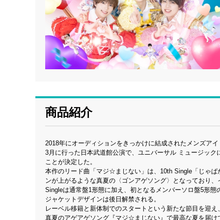
商品紹介
2018年にオーディションをきっかけに結成されたメンズア
3月に行った日本武道館公演で、ユニバーサル ミュージックに
ことが決定した。
本作のリード曲「マジ☆まじない」は、10th Single「じ
ンが上がるような真夏の〈ゴンアゲソング〉となっており、
Singleは通常盤1形態に加え、初となるメンバーソロ盤5形
ジャケットデザインは後日解禁される。
レーベル移籍と新体制でのスタートという新たな節目を迎え
真夏のアゲアゲソング『マジ☆まじない』で最高な夏を届け