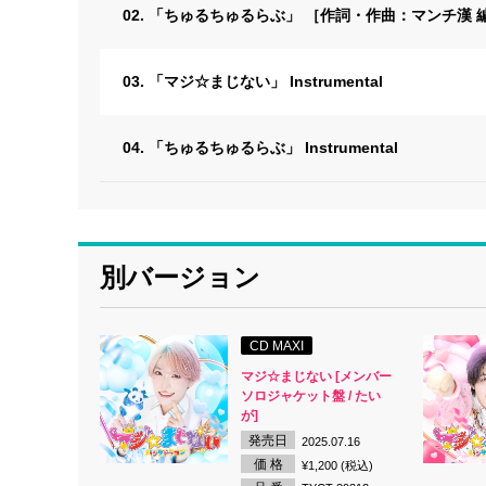
02. 「ちゅるちゅるらぶ」 ［作詞・作曲：マンチ漢 編曲
03. 「マジ☆まじない」 Instrumental
04. 「ちゅるちゅるらぶ」 Instrumental
別バージョン
CD MAXI
マジ☆まじない [メンバー
ソロジャケット盤 / たい
が]
発売日
2025.07.16
価 格
¥1,200 (税込)