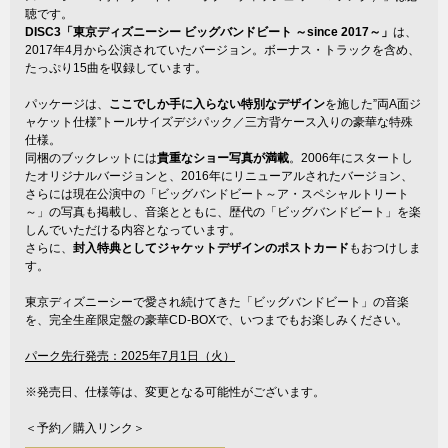
聴です。
DISC3「東京ディズニーシー ビッグバンドビート ～since 2017～」
は、
2017年4月から公演されていたバージョン。ボーナス・トラックを含め、
たっぷり15曲を収録しています。
パッケージは、
ここでしか手に入らない特別なデザイン
を施した”両A面ジ
ャケット仕様”トールサイズデジパック／三方背ケース入りの豪華な特殊
仕様。
同梱のブックレットには
貴重なショー写真が満載
。2006年にスタートし
たオリジナルバージョンと、2016年にリニューアルされたバージョン、
さらには現在公演中の「ビッグバンドビート～ア・スペシャルトリート
～」の写真も掲載し、音楽とともに、歴代の「ビッグバンドビート」を楽
しんでいただける内容となっています。
さらに、
封入特典としてジャケットデザインのポストカード
もおつけしま
す。
東京ディズニーシーで愛され続けてきた「ビッグバンドビート」の音楽
を、完全生産限定盤の豪華CD-BOXで、いつまでもお楽しみください。
パーク先行発売：2025年7月1日（火）
※発売日、仕様等は、変更となる可能性がございます。
＜予約／購入リンク＞