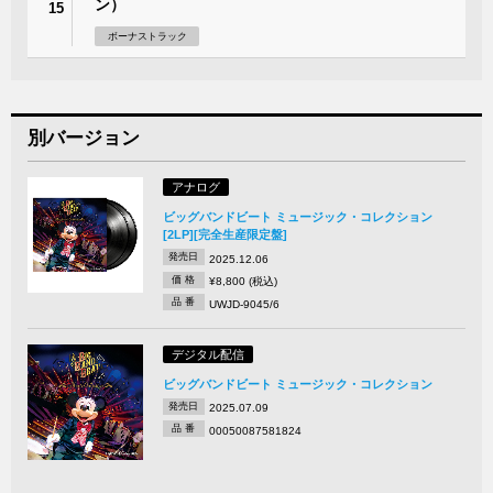
ン）
15
ボーナストラック
別バージョン
アナログ
ビッグバンドビート ミュージック・コレクション
[2LP][完全生産限定盤]
発売日
2025.12.06
価 格
¥8,800 (税込)
品 番
UWJD-9045/6
デジタル配信
ビッグバンドビート ミュージック・コレクション
発売日
2025.07.09
品 番
00050087581824