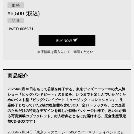
価 格
¥6,500 (税込)
品 番
UWCD-6069/71
BUY NOW
在庫情報は購入先にてご確認ください。
商品紹介
2025年9月30日をもって公演を終了する、東京ディズニーシー®の大人気
ショー「ビッグバンドビート」の音楽を、いつまでも楽しんでいただくた
めのベスト盤『ビッグバンドビート ミュージック・コレクション』。生
産終了となっていた2枚の復刻盤を含む3CD、全37トラックを、この企画
のためだけの特別なデザインを施した特殊パッケージ仕様で、思い出が蘇
る写真満載のブックレット、封入特典とともにお届けする、完全生産限定
盤CD-BOXです！
2006年7月14日「東京ディズニーシー5thアニバーサリー」イベントとと