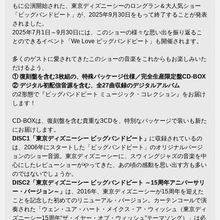
もに公演開始された、東京ディズニーシーのロングラン＆大人気ショー
「ビッグバンドビート」が、2025年9月30日をもって終了することが発表
されました。
2025年7月1日～9月30日には、このショーの様々な思い出を振り返るこ
とのできるイベント「We Love ビッグバンドビート」も開催されます。
多くのゲストに愛されてきたこのショーの音楽をこれからもお楽しみいた
だけるよう、
① 復刻盤を含む3枚組の、特殊パッケージ仕様／完全生産限定盤CD-BOX
② デジタル初配信音源を含む、全27曲収録のデジタルアルバム
の2形態で『ビッグバンドビート ミュージック・コレクション』をお届け
します！
CD-BOXは、復刻盤を含む貴重な3CDを、特別なパッケージで装いも新た
にお届けします。
DISC1「東京ディズニーシー ビッグバンドビート」
に収録されているの
は、2006年にスタートした「ビッグバンドビート」のオリジナルバージ
ョンのショー音源。東京ディズニーシーに、スウィングジャズの音楽を中
心にしたレビューショーがやってきた、あの頃の感動を思い出す方も多い
のではないでしょうか。
DISC2「東京ディズニーシー ビッグバンドビート ～15周年アニバーサリ
ー・バージョン～」
は、2016年、東京ディズニーシーが15周年を迎えた
ことを記念した初めてのリニューアル・バージョン。カーテンコールで演
奏された「ウェン・ユア・ハート・メイクス・ア・ウィッシュ（東京ディ
ズニーシー15周年“ザ・イヤー・オブ・ウィッシュ”テーマソング）」は必