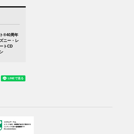
ト®40周年
ズニー・レ
ゾートCD
ン