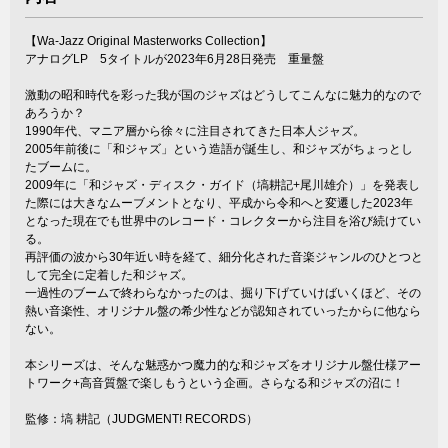
【Wa-Jazz Original Masterworks Collection】
アナログLP 5タイトルが2023年6月28日発売 重量盤
激動の昭和時代を彩った我が国のジャズはどうしてこんなに魅力的なので
あろうか？
1990年代、マニア層から徐々に注目されてきた日本人ジャズ。
2005年前後に「和ジャズ」という造語が誕生し、和ジャズがちょっとし
たブームに。
2009年に「和ジャズ・ディスク・ガイド（塙耕記+尾川雄介）」を発表し
た際には大きなムーブメントとなり、平成から令和へと変遷した2023年
となった現在でも世界中のレコード・コレクターから注目を浴び続けてい
る。
再評価の波から30年近い時を経て、細分化された音楽ジャンルのひとつと
して完全に定着した和ジャズ。
一過性のブームで終わらなかったのは、掘り下げていけばいくほど、その
熱い音楽性、オリジナル盤の希少性などが認知されていったからに他なら
ない。
本シリーズは、そんな魅惑かつ魔力的な和ジャズをオリジナル盤仕様アー
トワーク+高音質盤で楽しもうという企画。さらなる和ジャズの沼に！
監修：塙 耕記（JUDGMENT! RECORDS）