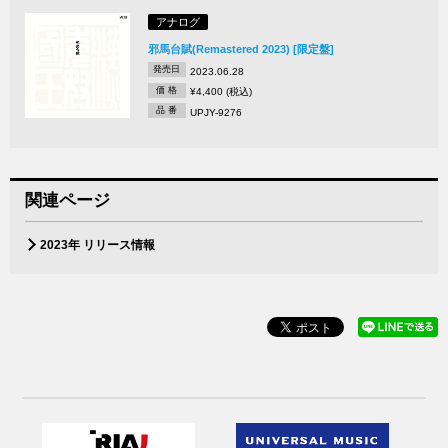
アナログ
邪馬台賦(Remastered 2023) [限定盤]
発売日
2023.06.28
価 格
¥4,400 (税込)
品 番
UPJY-9276
関連ページ
2023年 リリース情報