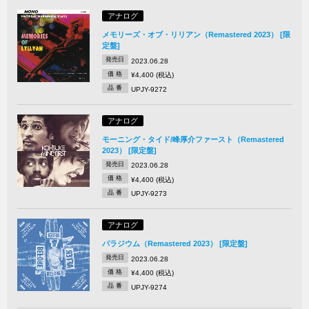
アナログ
メモリーズ・オブ・リリアン（Remastered 2023） [限
定盤]
発売日
2023.06.28
価 格
¥4,400 (税込)
品 番
UPJY-9272
アナログ
モーニング・タイド/峰厚介ファースト（Remastered
2023） [限定盤]
発売日
2023.06.28
価 格
¥4,400 (税込)
品 番
UPJY-9273
アナログ
パラジウム（Remastered 2023） [限定盤]
発売日
2023.06.28
価 格
¥4,400 (税込)
品 番
UPJY-9274