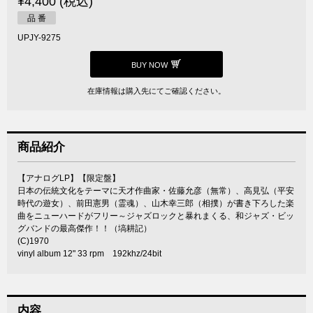
¥4,400 (税込)
品 番
UPJY-9275
BUY NOW
在庫情報は購入先にてご確認ください。
商品紹介
【アナログLP】【限定盤】
日本の伝統文化をテーマに天才作曲家・佐藤允彦（無常）、高見弘（平安
時代の遊女）、前田憲男（霊魂）、山木幸三郎（相撲）が書き下ろした楽
曲をニューハードがフリー～ジャズロックと暴れまくる、和ジャズ・ビッ
グバンドの最高傑作！！（塙耕記）
(C)1970
vinyl album 12" 33 rpm 192khz/24bit
内容