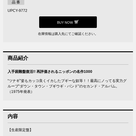
品 番
UPCY-9772
BUY NOW
在庫情報は購入先にてご確認ください。
商品紹介
入手困難盤復活!! 再評価されるニッポンの名作1000
“ツナギ”姿もカッコ良くイカしたブギーな奴等！！最高にノってる実力グ
ループ“ダウン・タウン・ブギウギ・バンド”のセカンド・アルバム。
（1975年発表）
内容
【生産限定盤】