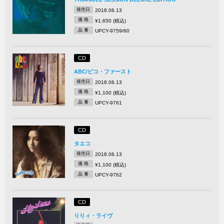
発売日
2018.06.13
価 格
¥1,650 (税込)
品 番
UPCY-9759/60
CD
ABC/ピコ・ファースト
発売日
2018.06.13
価 格
¥1,100 (税込)
品 番
UPCY-9761
CD
タエコ
発売日
2018.06.13
価 格
¥1,100 (税込)
品 番
UPCY-9762
CD
りりィ・ライヴ