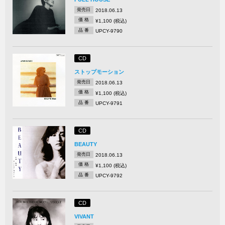
発売日
2018.06.13
価 格
¥1,100 (税込)
品 番
UPCY-9790
CD
ストップモーション
発売日
2018.06.13
価 格
¥1,100 (税込)
品 番
UPCY-9791
CD
BEAUTY
発売日
2018.06.13
価 格
¥1,100 (税込)
品 番
UPCY-9792
CD
VIVANT