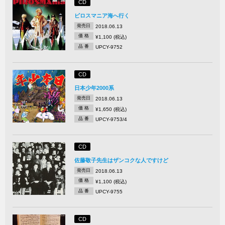
CD
ピロスマニア海へ行く
発売日
2018.06.13
価 格
¥1,100 (税込)
品 番
UPCY-9752
CD
日本少年2000系
発売日
2018.06.13
価 格
¥1,650 (税込)
品 番
UPCY-9753/4
CD
佐藤敬子先生はザンコクな人ですけど
発売日
2018.06.13
価 格
¥1,100 (税込)
品 番
UPCY-9755
CD