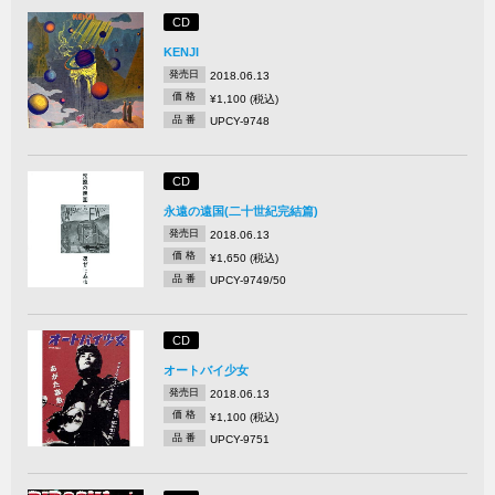
CD
KENJI
発売日
2018.06.13
価 格
¥1,100 (税込)
品 番
UPCY-9748
CD
永遠の遠国(二十世紀完結篇)
発売日
2018.06.13
価 格
¥1,650 (税込)
品 番
UPCY-9749/50
CD
オートバイ少女
発売日
2018.06.13
価 格
¥1,100 (税込)
品 番
UPCY-9751