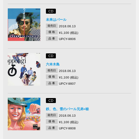
CD
未来はパール
発売日
2018.06.13
価 格
¥1,100 (税込)
品 番
UPCY-9806
CD
六本木島
発売日
2018.06.13
価 格
¥1,100 (税込)
品 番
UPCY-9807
CD
鉄、色、雪のパール兄弟+秘
発売日
2018.06.13
価 格
¥1,100 (税込)
品 番
UPCY-9808