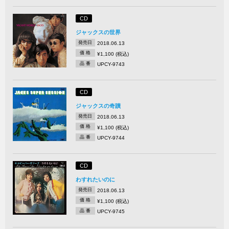
CD
ジャックスの世界
発売日
2018.06.13
価 格
¥1,100 (税込)
品 番
UPCY-9743
CD
ジャックスの奇蹟
発売日
2018.06.13
価 格
¥1,100 (税込)
品 番
UPCY-9744
CD
わすれたいのに
発売日
2018.06.13
価 格
¥1,100 (税込)
品 番
UPCY-9745