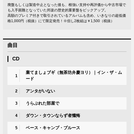
廃盤もしくは製造中止となった後も、根強い支持や再評価から中古市場で
も入手困難となっていた邦楽の歴史的重要盤をピックアップ。
高額のプレミア付きで取引されているアルバムも含め、いきなりの超低価
格1,000円（税抜）にて限定発売！※但し2枚組は￥1,500（税抜）
曲目
CD
棄てましょブギ（無茶坊弁慶ヨリ）｜イン・ザ・ム
1
ード
アンタがいない
2
うらぶれた部屋で
3
ダウン・タウンならず者懺悔
4
ベース・キャンプ・ブルース
5