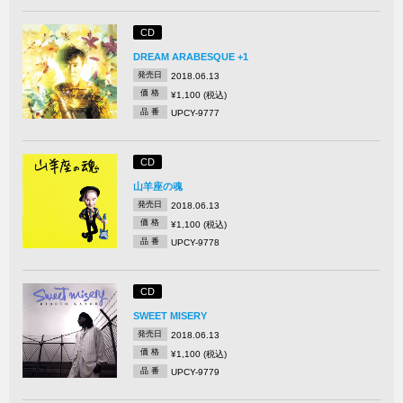
CD
DREAM ARABESQUE +1
発売日
2018.06.13
価 格
¥1,100 (税込)
品 番
UPCY-9777
CD
山羊座の魂
発売日
2018.06.13
価 格
¥1,100 (税込)
品 番
UPCY-9778
CD
SWEET MISERY
発売日
2018.06.13
価 格
¥1,100 (税込)
品 番
UPCY-9779