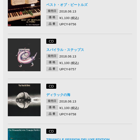
ベスト・オブ・ビートルズ
発売日
2018.06.13
価 格
¥1,100 (税込)
品 番
UPCY-9756
CD
スパイラル・ステップス
発売日
2018.06.13
価 格
¥1,100 (税込)
品 番
UPCY-9757
CD
ディラックの海
発売日
2018.06.13
価 格
¥1,100 (税込)
品 番
UPCY-9758
CD
TRIANGLE SESSION DELUXE EDITION