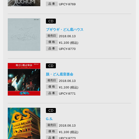
品 番
UPCY-9769
CD
ブギウギ・どん底ハウス
発売日
2018.06.13
価 格
¥1,100 (税込)
品 番
UPCY-9770
CD
脱・どん底音楽会
発売日
2018.06.13
価 格
¥1,100 (税込)
品 番
UPCY-9771
CD
G.S.
発売日
2018.06.13
価 格
¥1,100 (税込)
品 番
UPCY-9773