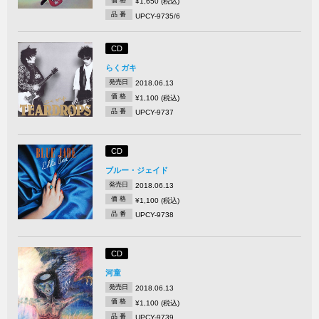
¥1,650 (税込)
品 番
UPCY-9735/6
CD
らくガキ
発売日
2018.06.13
価 格
¥1,100 (税込)
品 番
UPCY-9737
CD
ブルー・ジェイド
発売日
2018.06.13
価 格
¥1,100 (税込)
品 番
UPCY-9738
CD
河童
発売日
2018.06.13
価 格
¥1,100 (税込)
品 番
UPCY-9739