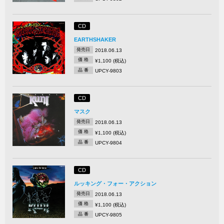
CD
EARTHSHAKER
発売日
2018.06.13
価 格
¥1,100 (税込)
品 番
UPCY-9803
CD
マスク
発売日
2018.06.13
価 格
¥1,100 (税込)
品 番
UPCY-9804
CD
ルッキング・フォー・アクション
発売日
2018.06.13
価 格
¥1,100 (税込)
品 番
UPCY-9805