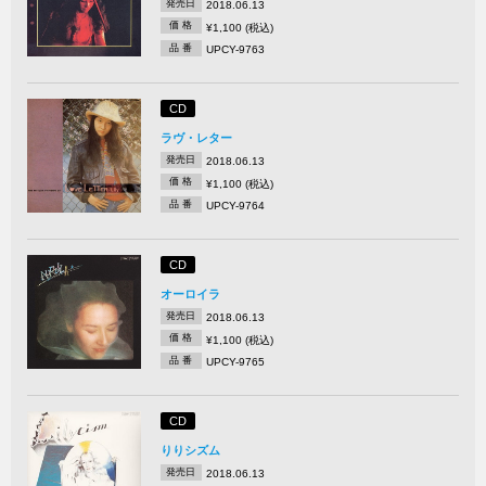
発売日
2018.06.13
価 格
¥1,100 (税込)
品 番
UPCY-9763
CD
ラヴ・レター
発売日
2018.06.13
価 格
¥1,100 (税込)
品 番
UPCY-9764
CD
オーロイラ
発売日
2018.06.13
価 格
¥1,100 (税込)
品 番
UPCY-9765
CD
りりシズム
発売日
2018.06.13