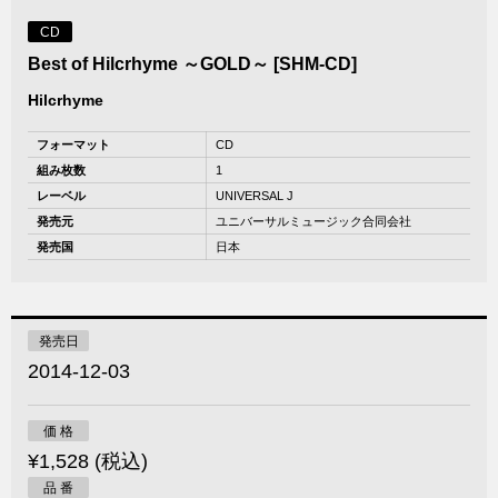
CD
Best of Hilcrhyme ～GOLD～ [SHM-CD]
Hilcrhyme
フォーマット
CD
組み枚数
1
レーベル
UNIVERSAL J
発売元
ユニバーサルミュージック合同会社
発売国
日本
発売日
2014-12-03
価 格
¥1,528 (税込)
品 番