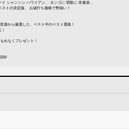
ード シャンソン ハワイアン、 タンゴに 唱歌に 吹奏楽…
ベストの決定版、 お値打ち価格で勢揃い！
誇る音源から厳選した、ベスト中のベスト選曲！
く）
！
枚もれなくプレゼント！
1200/