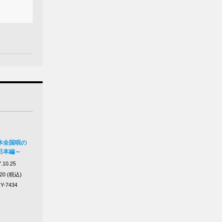
本全国唄の
日本編～
.10.25
320 (税込)
Y-7434