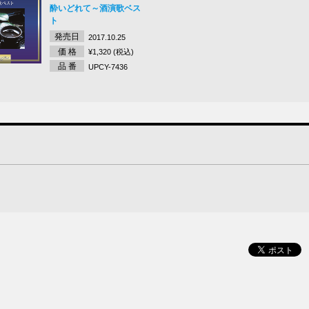
酔いどれて～酒演歌ベス
ト
発売日
2017.10.25
価 格
¥1,320 (税込)
品 番
UPCY-7436