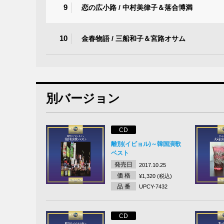
9
恋の広小路 / 中村美律子＆落合博満
10
金春物語 / 三船和子＆宮路オサム
別バージョン
CD
離別(イビョル)～韓国演歌
ベスト
発売日
2017.10.25
価 格
¥1,320 (税込)
品 番
UPCY-7432
CD