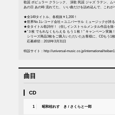
歌謡 ポピュラー クラシック、 演歌 民謡 ジャズ ラテン、ム
あの日 あの時 流れてた、 いい曲だけを詰め込んで、これが
★全149タイトル、各税抜￥1,200！
★世界No.1レコード会社＝ユニバーサル ミュージックが
★全タイトル歌詞付！（但しインストゥルメンタル作品を除
★“３枚 でもれなくもらえる もう１枚！” キャンペーン実施
シリーズ商品3枚をご購入いただいたお客様に、CDもう1
応募締切：2018年3月31日
特設サイト：
http://universal-music.co.jp/international/teiban
曲目
CD
1
昭和枯れすゝき / さくらと一郎