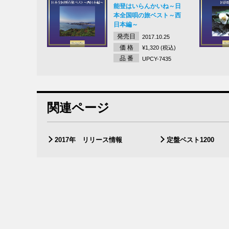
能登はいらんかいね～日
本全国唄の旅ベスト～西
日本編～
発売日
2017.10.25
価 格
¥1,320 (税込)
品 番
UPCY-7435
関連ページ
2017年 リリース情報
定盤ベスト1200