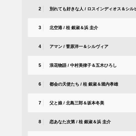
2
別れても好きな人 / ロスインディオス＆シル
3
北空港 / 桂 銀淑＆浜 圭介
4
アマン / 菅原洋一＆シルヴィア
5
浪花物語 / 中村美律子＆五木ひろし
6
都会の天使たち / 桂 銀淑＆堀内孝雄
7
父と娘 / 北島三郎＆坂本冬美
8
恋あなた次第 / 桂 銀淑＆浜 圭介