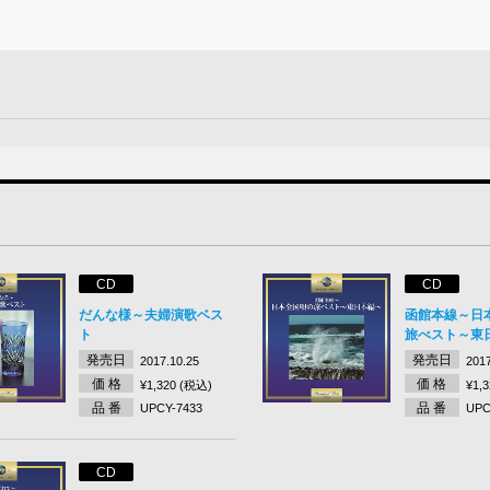
CD
CD
だんな様～夫婦演歌ベス
函館本線～日
ト
旅べスト～東
発売日
発売日
2017.10.25
2017
価 格
価 格
¥1,320 (税込)
¥1,
品 番
品 番
UPCY-7433
UPC
CD