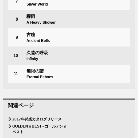
7
Silver World
驟雨
8
A Heavy Shower
古鐘
9
Ancient Bells
久遠の呼吸
10
Infinity
無限の譜
11
Eternal Echoes
関連ページ
2017年邦楽カタログリリース
GOLDEN☆BEST - ゴールデン☆
ベスト