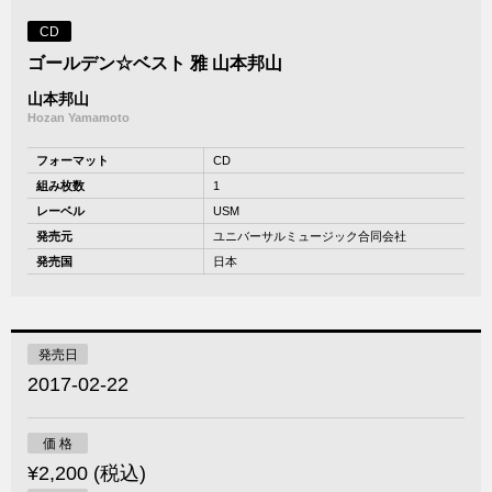
CD
ゴールデン☆ベスト 雅 山本邦山
山本邦山
Hozan Yamamoto
フォーマット
CD
組み枚数
1
レーベル
USM
発売元
ユニバーサルミュージック合同会社
発売国
日本
発売日
2017-02-22
価 格
¥2,200 (税込)