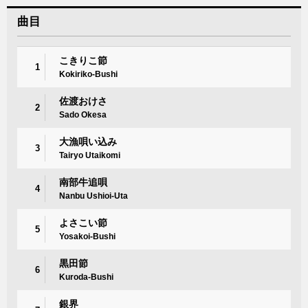
曲目
こきりこ節
1
Kokiriko-Bushi
佐渡おけさ
2
Sado Okesa
大漁唄い込み
3
Tairyo Utaikomi
南部牛追唄
4
Nanbu Ushioi-Uta
よさこい節
5
Yosakoi-Bushi
黒田節
6
Kuroda-Bushi
銀界