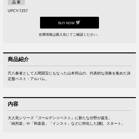
品 番
UPCY-7257
BUY NOW
在庫情報は購入先にてご確認ください。
商品紹介
尺八奏者として人間国宝にもなった山本邦山の、代表的な演奏を集めた決
定盤ベスト・アルバム。
内容
大人気シリーズ『ゴールデン☆ベスト』に新たな分野が誕生。
「純邦楽」や「和楽器」「インスト」などに特化した[雅]、スタート。