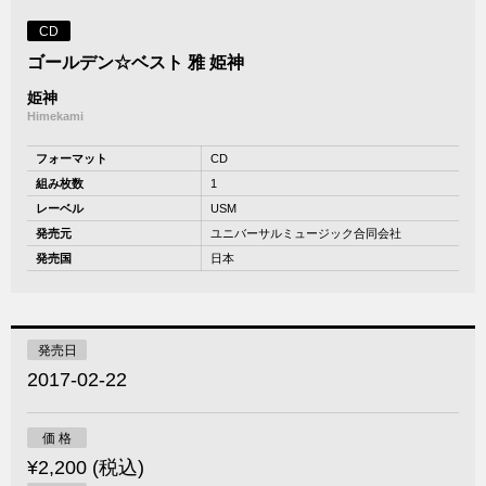
CD
ゴールデン☆ベスト 雅 姫神
姫神
Himekami
フォーマット
CD
組み枚数
1
レーベル
USM
発売元
ユニバーサルミュージック合同会社
発売国
日本
発売日
2017-02-22
価 格
¥2,200 (税込)