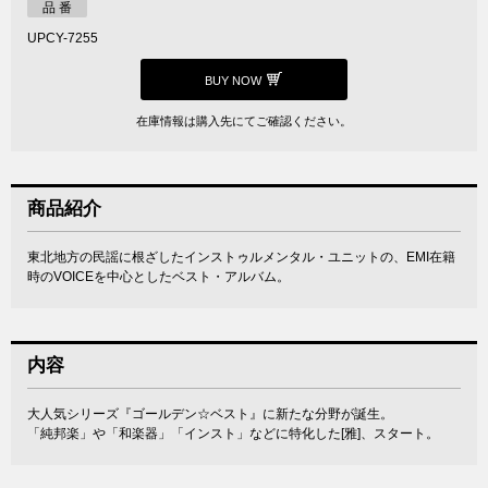
品 番
UPCY-7255
BUY NOW
在庫情報は購入先にてご確認ください。
商品紹介
東北地方の民謡に根ざしたインストゥルメンタル・ユニットの、EMI在籍
時のVOICEを中心としたベスト・アルバム。
内容
大人気シリーズ『ゴールデン☆ベスト』に新たな分野が誕生。
「純邦楽」や「和楽器」「インスト」などに特化した[雅]、スタート。