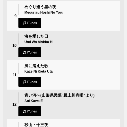
めぐり逢う星の夜
Meguriau Hoshi No Yoru
9
海を愛した日
Umi Wo Aishita Hi
10
風に消えた歌
Kaze Ni Kieta Uta
11
青い河へ(山形県民謡"最上川舟唄"より)
Aoi Kawa E
12
砂山・十三夜