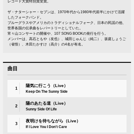
レコード大賞特別賞受賞。
ザ・ナターシャー・セブンは、1970年代から1980年代前半にかけて活躍
したフォークバンド。
ブルーグラスやアメリカのトラディショナルフォーク、日本の民謡の他、
世界各国の伝承曲をレパートリーとしていた。
宵々山コンサートの開催や、107 SONG BOOKの発行を行う。
メンバーは、高石ともや（友也）、城田じゅんじ（純二）、坂庭しょうご
（省悟）、木田たかすけ（高介）の4名が有名。
曲目
陽気に行こう（Live）
1
Keep On The Sunny Side
陽のあたる道（Live）
2
Sunny Side Of Life
夜明けを待ちながら（Live）
3
If I Love You I Don't Care