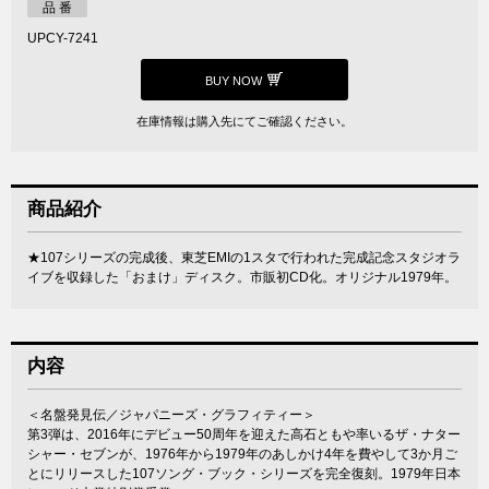
品 番
UPCY-7241
BUY NOW
在庫情報は購入先にてご確認ください。
商品紹介
★107シリーズの完成後、東芝EMIの1スタで行われた完成記念スタジオラ
イブを収録した「おまけ」ディスク。市販初CD化。オリジナル1979年。
内容
＜名盤発見伝／ジャパニーズ・グラフィティー＞
第3弾は、2016年にデビュー50周年を迎えた高石ともや率いるザ・ナター
シャー・セブンが、1976年から1979年のあしかけ4年を費やして3か月ご
とにリリースした107ソング・ブック・シリーズを完全復刻。1979年日本