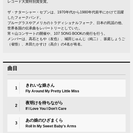
レコード大賞特別賞受賞。
ザ・ナターシャー・セブンは、1970年代から1980年代前半にかけて活躍
したフォークバンド。
ブルーグラスやアメリカのトラディショナルフォーク、日本の民謡の他、
世界各国の伝承曲をレパートリーとしていた。
宵々山コンサートの開催や、107 SONG BOOKの発行を行う。
メンバーは、高石ともや（友也）、城田じゅんじ（純二）、坂庭しょうご
（省悟）、木田たかすけ（高介）の4名が有名。
曲目
きれいな娘さん
1
Fly Around My Pretty Little Miss
夜明けを待ちながら
2
If I Love You I Don't Care
あの娘のひざまくら
3
Roll In My Sweet Baby's Arms