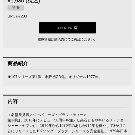
¥1,980 (税込)
品 番
UPCY-7233
BUY NOW
在庫情報は購入先にてご確認ください。
商品紹介
★107シリーズ第4弾。市販初CD化。オリジナル1977年。
内容
＜名盤発見伝／ジャパニーズ・グラフィティー＞
第3弾は、2016年にデビュー50周年を迎えた高石ともや率いるザ・ナター
シャー・セブンが、1976年から1979年のあしかけ4年を費やして3か月ご
とにリリースした107ソング・ブック・シリーズを完全復刻。1979年日本