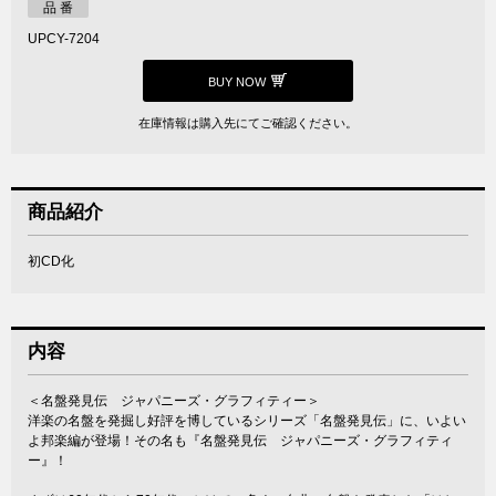
品 番
UPCY-7204
BUY NOW
在庫情報は購入先にてご確認ください。
商品紹介
初CD化
内容
＜名盤発見伝 ジャパニーズ・グラフィティー＞
洋楽の名盤を発掘し好評を博しているシリーズ「名盤発見伝」に、いよい
よ邦楽編が登場！その名も『名盤発見伝 ジャパニーズ・グラフィティ
ー』！