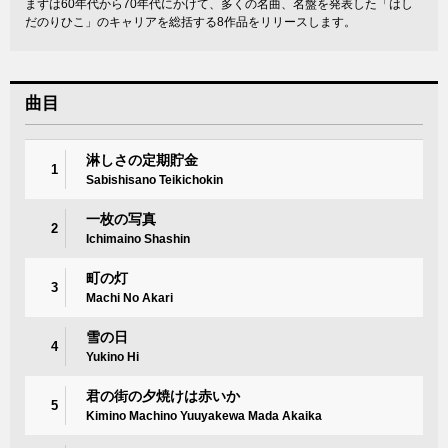
まずは60年代から70年代にかけて、多くの名曲、名盤を発表した「はし
だのりひこ」のキャリアを総括する8作品をリリースします。
曲目
淋しさの定期貯金
1
Sabishisano Teikichokin
一枚の写真
2
Ichimaino Shashin
町の灯
3
Machi No Akari
雪の日
4
Yukino Hi
君の街の夕焼けは赤いか
5
Kimino Machino Yuuyakewa Mada Akaika