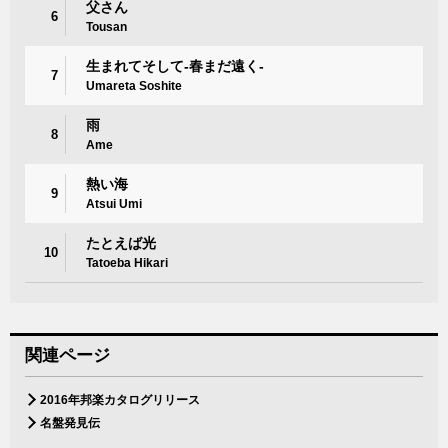
父さん
6
Tousan
生まれてそして-春まだ遠く-
7
Umareta Soshite
雨
8
Ame
熱い海
9
Atsui Umi
たとえば光
10
Tatoeba Hikari
関連ページ
2016年邦楽カタログリリース
名盤発見伝