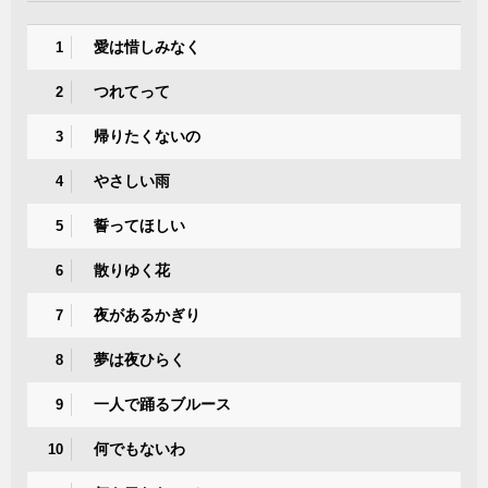
愛は惜しみなく
1
つれてって
2
帰りたくないの
3
やさしい雨
4
誓ってほしい
5
散りゆく花
6
夜があるかぎり
7
夢は夜ひらく
8
一人で踊るブルース
9
何でもないわ
10