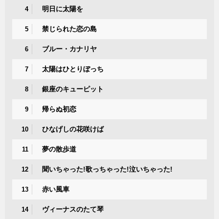
明日に太陽を
4
禁じられた恋の島
5
ブルー・カナリヤ
6
太陽はひとりぼっち
7
銀座のキューピット
8
帰らぬ初恋
9
ひなげしの花咲けば
10
夢の散歩道
11
聞いちゃった!歌っちゃった!泣いちゃった!
12
赤い風車
13
ヴィーナスのたて琴
14