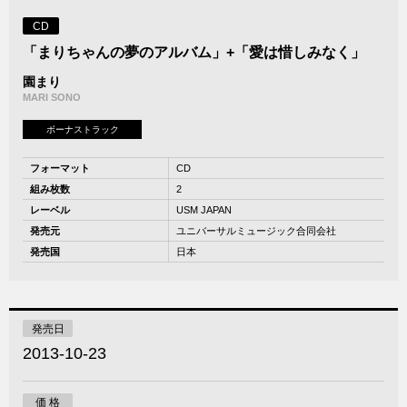
CD
「まりちゃんの夢のアルバム」+「愛は惜しみなく」
園まり
MARI SONO
ボーナストラック
フォーマット
CD
組み枚数
2
レーベル
USM JAPAN
発売元
ユニバーサルミュージック合同会社
発売国
日本
発売日
2013-10-23
価 格