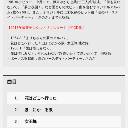
1961年デビュー。中尾ミエ、伊東ゆかりと共に“三人娘”結成。「何も云わ
ないで」「夢は夜開く」など園まりの大ヒット曲を含むオリジナルアルバ
ム2枚を2 for 1。また、オリジナルには未収録のヒット曲「涙のバースデ
イ・パーティー」「さのさ」までも収録。
【2013年最新デジタル・リマスター】【初CD化】
・1964.8 「まりちゃんの夢のアルバム」
花はどこへ行った / ほほにかかる涙 / 女王蜂 他収録
・1968.1 「愛は惜しみなく」
愛は惜しみなく / 何も云わないで/ 逢いたくて逢いたくて 他収録
・ボーナス収録曲：涙のバースデイ・パーティー / さのさ
曲目
花はどこへ行った
1
ほゝにかゝる涙
2
女王蜂
3