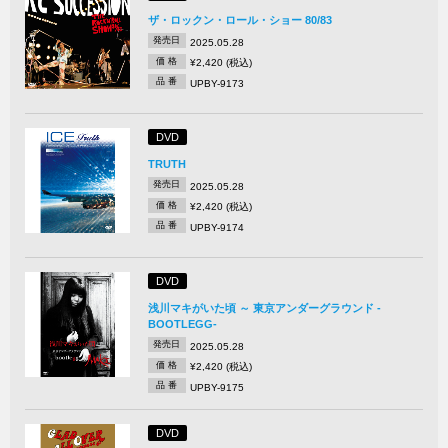
ザ・ロックン・ロール・ショー 80/83
発売日
2025.05.28
価 格
¥2,420 (税込)
品 番
UPBY-9173
DVD
TRUTH
発売日
2025.05.28
価 格
¥2,420 (税込)
品 番
UPBY-9174
DVD
浅川マキがいた頃 ～ 東京アンダーグラウンド -
BOOTLEGG-
発売日
2025.05.28
価 格
¥2,420 (税込)
品 番
UPBY-9175
DVD