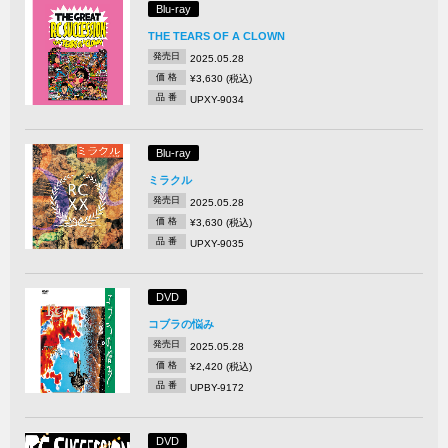
Blu-ray
THE TEARS OF A CLOWN
発売日
2025.05.28
価 格
¥3,630 (税込)
品 番
UPXY-9034
Blu-ray
ミラクル
発売日
2025.05.28
価 格
¥3,630 (税込)
品 番
UPXY-9035
DVD
コブラの悩み
発売日
2025.05.28
価 格
¥2,420 (税込)
品 番
UPBY-9172
DVD