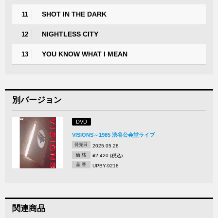
SHOT IN THE DARK
11
NIGHTLESS CITY
12
YOU KNOW WHAT I MEAN
13
別バージョン
DVD
VISIONS～1985 渋谷公会堂ライブ
発売日
2025.05.28
価 格
¥2,420 (税込)
品 番
UPBY-9218
関連商品