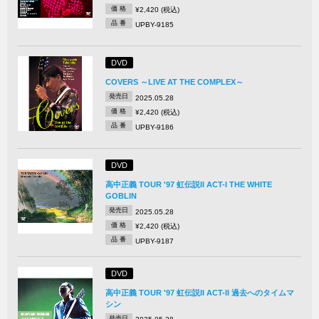
価 格
¥2,420 (税込)
品 番
UPBY-9185
DVD
COVERS ～LIVE AT THE COMPLEX～
発売日
2025.05.28
価 格
¥2,420 (税込)
品 番
UPBY-9186
DVD
高中正義 TOUR '97 虹伝説II ACT-I THE WHITE
GOBLIN
発売日
2025.05.28
価 格
¥2,420 (税込)
品 番
UPBY-9187
DVD
高中正義 TOUR '97 虹伝説II ACT-II 過去へのタイムマ
シン
発売日