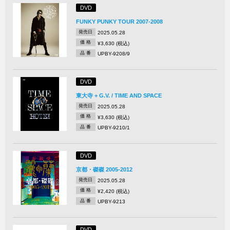
DVD
FUNKY PUNKY TOUR 2007-2008
発売日
2025.05.28
価 格
¥3,630 (税込)
品 番
UPBY-9208/9
DVD
東大寺 + G.V. / TIME AND SPACE
発売日
2025.05.28
価 格
¥3,630 (税込)
品 番
UPBY-9210/1
DVD
京都・磔磔 2005-2012
発売日
2025.05.28
価 格
¥2,420 (税込)
品 番
UPBY-9213
DVD