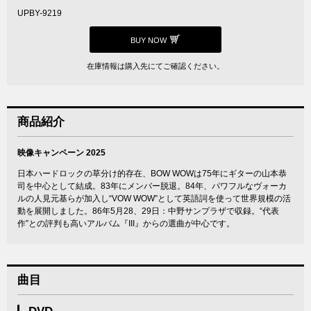
UPBY-9219
BUY NOW
在庫情報は購入先にてご確認ください。
商品紹介
映像キャンペーン 2025
日本ハードロックの草分け的存在、BOW WOWは75年にギターの山本恭
司を中心として結成。83年にメンバー脱退。84年、パワフルなヴォーカ
ルの人見元基らが加入し“VOW WOW”として英語詞を使って世界規模の活
動を展開しました。86年5月28、29日：中野サンプラザで収録。“代表
作”との評判も高いアルバム『III』からの選曲が中心です。
曲目