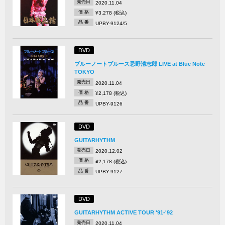
発売日
2020.11.04
価 格
¥3,278 (税込)
品 番
UPBY-9124/5
DVD
ブルーノートブルース忌野清志郎 LIVE at Blue Note
TOKYO
発売日
2020.11.04
価 格
¥2,178 (税込)
品 番
UPBY-9126
DVD
GUITARHYTHM
発売日
2020.12.02
価 格
¥2,178 (税込)
品 番
UPBY-9127
DVD
GUITARHYTHM ACTIVE TOUR '91-'92
発売日
2020.11.04