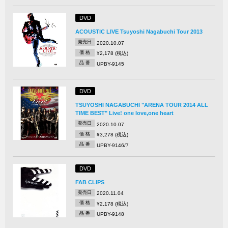
DVD
ACOUSTIC LIVE Tsuyoshi Nagabuchi Tour 2013
発売日
2020.10.07
価 格
¥2,178 (税込)
品 番
UPBY-9145
DVD
TSUYOSHI NAGABUCHI "ARENA TOUR 2014 ALL
TIME BEST" Live! one love,one heart
発売日
2020.10.07
価 格
¥3,278 (税込)
品 番
UPBY-9146/7
DVD
FAB CLIPS
発売日
2020.11.04
価 格
¥2,178 (税込)
品 番
UPBY-9148