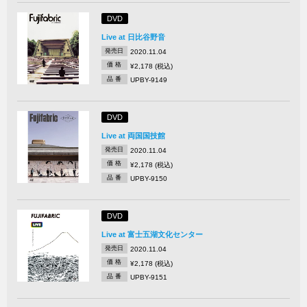
DVD
Live at 日比谷野音
発売日
2020.11.04
価 格
¥2,178 (税込)
品 番
UPBY-9149
DVD
Live at 両国国技館
発売日
2020.11.04
価 格
¥2,178 (税込)
品 番
UPBY-9150
DVD
Live at 富士五湖文化センター
発売日
2020.11.04
価 格
¥2,178 (税込)
品 番
UPBY-9151