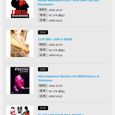
AKINA NAKAMORI LIVE TOUR 2006 The Last
Destination
発売日
2020.10.07
価 格
¥2,178 (税込)
品 番
UPBY-9113
DVD
CLIP 2002～2007 & MORE
発売日
2020.10.07
価 格
¥2,178 (税込)
品 番
UPBY-9114
DVD
Akina Nakamori Special Live 2009 Empress at
Yokohama
発売日
2020.10.07
価 格
¥2,178 (税込)
品 番
UPBY-9115
DVD