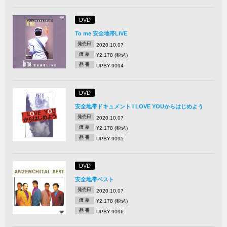
DVD
To me 安全地帯LIVE
発売日
2020.10.07
価 格
¥2,178 (税込)
品 番
UPBY-9094
DVD
安全地帯ドキュメント I LOVE YOUからはじめよう
発売日
2020.10.07
価 格
¥2,178 (税込)
品 番
UPBY-9095
DVD
安全地帯ベスト
発売日
2020.10.07
価 格
¥2,178 (税込)
品 番
UPBY-9096