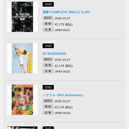
DVD
黒夢 COMPLETE SINGLE CLIPS
発売日
2020.10.07
価 格
¥2,178 (税込)
品 番
UPBY-9101
DVD
AT BUDOHKAN
発売日
2020.10.07
価 格
¥2,178 (税込)
品 番
UPBY-9102
DVD
ミラクル -20th Anniversary-
発売日
2020.10.07
価 格
¥2,178 (税込)
品 番
UPBY-9103
DVD