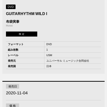
DVD
GUITARHYTHM WILD I
布袋寅泰
Hotei
限 定
フォーマット
DVD
組み枚数
1
レーベル
USM
発売元
ユニバーサル ミュージック合同会社
発売国
日本
発売日
2020-11-04
価 格