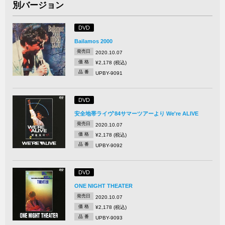
別バージョン
DVD
Bailamos 2000
発売日
2020.10.07
価 格
¥2,178 (税込)
品 番
UPBY-9091
DVD
安全地帯ライヴ'84サマーツアーより We're ALIVE
発売日
2020.10.07
価 格
¥2,178 (税込)
品 番
UPBY-9092
DVD
ONE NIGHT THEATER
発売日
2020.10.07
価 格
¥2,178 (税込)
品 番
UPBY-9093