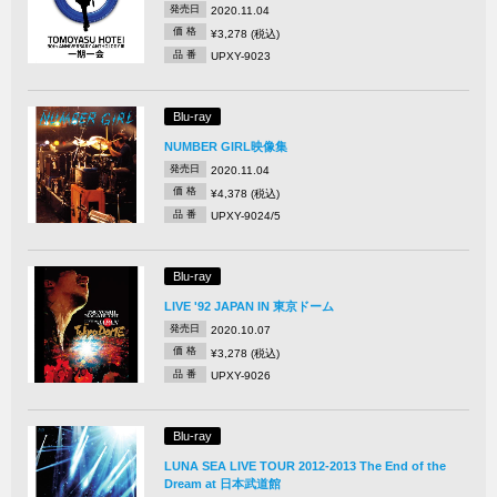
発売日
2020.11.04
価 格
¥3,278 (税込)
品 番
UPXY-9023
Blu-ray
NUMBER GIRL映像集
発売日
2020.11.04
価 格
¥4,378 (税込)
品 番
UPXY-9024/5
Blu-ray
LIVE '92 JAPAN IN 東京ドーム
発売日
2020.10.07
価 格
¥3,278 (税込)
品 番
UPXY-9026
Blu-ray
LUNA SEA LIVE TOUR 2012‐2013 The End of the
Dream at 日本武道館