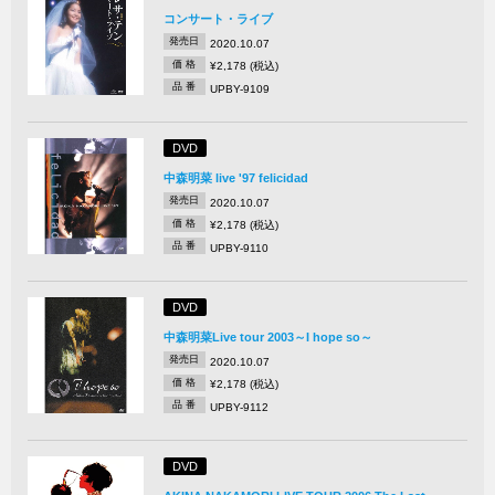
コンサート・ライブ
発売日
2020.10.07
価 格
¥2,178 (税込)
品 番
UPBY-9109
DVD
中森明菜 live '97 felicidad
発売日
2020.10.07
価 格
¥2,178 (税込)
品 番
UPBY-9110
DVD
中森明菜Live tour 2003～I hope so～
発売日
2020.10.07
価 格
¥2,178 (税込)
品 番
UPBY-9112
DVD