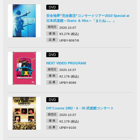
DVD
安全地帯”完全復活”コンサートツアー2010 Special at
日本武道館～Starts ＆ Hits～「またね…。」
発売日
2020.10.07
価 格
¥3,278 (税込)
品 番
UPBY-9097/8
DVD
NEXT VIDEO PROGRAM
発売日
2020.10.07
価 格
¥2,178 (税込)
品 番
UPBY-9099
DVD
Off Course 1982・6・30 武道館コンサート
発売日
2020.10.07
価 格
¥2,178 (税込)
品 番
UPBY-9100