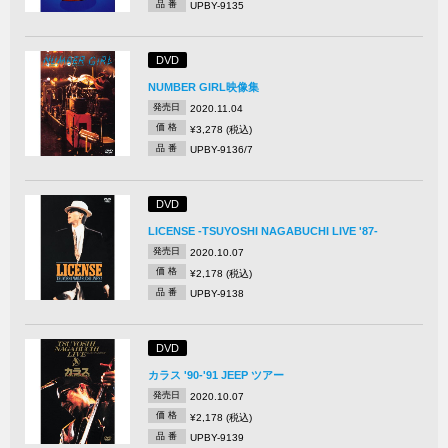
品 番
UPBY-9135
DVD
NUMBER GIRL映像集
発売日
2020.11.04
価 格
¥3,278 (税込)
品 番
UPBY-9136/7
DVD
LICENSE -TSUYOSHI NAGABUCHI LIVE '87-
発売日
2020.10.07
価 格
¥2,178 (税込)
品 番
UPBY-9138
DVD
カラス '90-'91 JEEP ツアー
発売日
2020.10.07
価 格
¥2,178 (税込)
品 番
UPBY-9139