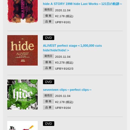
hide A STORY 1998 hide Last Works～121日の軌跡～
発売日
2020.11.04
価 格
¥2,178 (税込)
品 番
UPBY-9161
DVD
ALIVEST perfect stage＜1,000,000 cuts
hide!hide!hide!＞
発売日
2020.11.04
価 格
¥3,278 (税込)
品 番
UPBY-9162/3
DVD
seventeen clips～perfect clips～
発売日
2020.11.04
価 格
¥2,178 (税込)
品 番
UPBY-9164
DVD