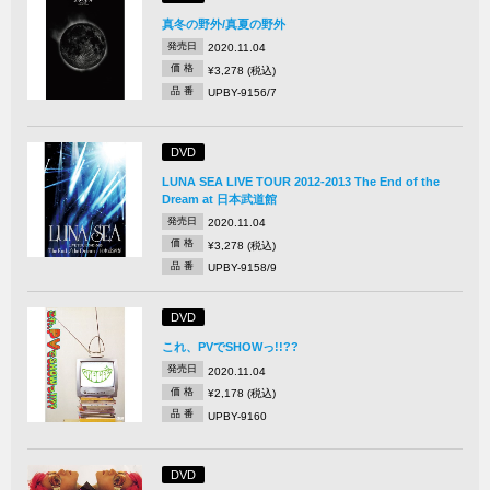
真冬の野外/真夏の野外
発売日
2020.11.04
価 格
¥3,278 (税込)
品 番
UPBY-9156/7
DVD
LUNA SEA LIVE TOUR 2012‐2013 The End of the
Dream at 日本武道館
発売日
2020.11.04
価 格
¥3,278 (税込)
品 番
UPBY-9158/9
DVD
これ、PVでSHOWっ!!??
発売日
2020.11.04
価 格
¥2,178 (税込)
品 番
UPBY-9160
DVD