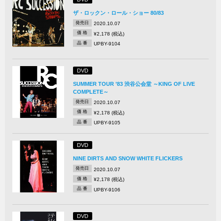
ザ・ロックン・ロール・ショー 80/83
発売日
2020.10.07
価 格
¥2,178 (税込)
品 番
UPBY-9104
DVD
SUMMER TOUR ’83 渋谷公会堂 ～KING OF LIVE
COMPLETE～
発売日
2020.10.07
価 格
¥2,178 (税込)
品 番
UPBY-9105
DVD
NINE DIRTS AND SNOW WHITE FLICKERS
発売日
2020.10.07
価 格
¥2,178 (税込)
品 番
UPBY-9106
DVD