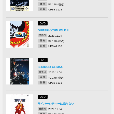
価 格
¥2,178 (税込)
品 番
UPBY-9128
DVD
GUITARHYTHM WILD II
発売日
2020.11.04
価 格
¥2,178 (税込)
品 番
UPBY-9130
DVD
SERIOUS! CLIMAX
発売日
2020.11.04
価 格
¥2,178 (税込)
品 番
UPBY-9131
DVD
サイバーシティーは眠らない
発売日
2020.11.04
価 格