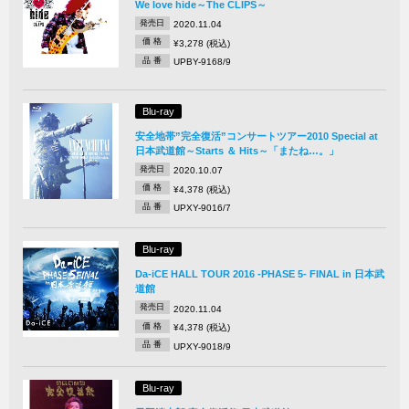
We love hide～The CLIPS～
発売日
2020.11.04
価 格
¥3,278 (税込)
品 番
UPBY-9168/9
Blu-ray
安全地帯”完全復活”コンサートツアー2010 Special at
日本武道館～Starts ＆ Hits～「またね…。」
発売日
2020.10.07
価 格
¥4,378 (税込)
品 番
UPXY-9016/7
Blu-ray
Da-iCE HALL TOUR 2016 -PHASE 5- FINAL in 日本武
道館
発売日
2020.11.04
価 格
¥4,378 (税込)
品 番
UPXY-9018/9
Blu-ray