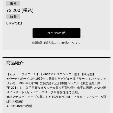
価 格
¥2,200 (税込)
品 番
UIKY-75111
BUY NOW
在庫情報は購入先にてご確認ください。
商品紹介
【カラー・ヴィニール】【7inchアナログシングル盤】【限定盤】
●ビーチ・ボーイズが1962年に発表したデビュー曲「サーフィン・サファ
リ」の、1963年2月20日に発売された日本盤シングル（東芝音楽工業・
7P-271）を、入手困難なオリジナル盤を可能な限り忠実に再現した2つ折
りインサート+カンパニースリーブ＆赤盤仕様で復刻。
●USアナログ・テープを基にした192kＨz/24bitモノラル・マスター（A面
はDSD経由）
●7inch/45rpm/赤盤