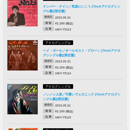
ナンバー・ナイン／気楽にいこう [7inchアナログシン
グル盤][限定盤]
発売日
2023.05.31
価 格
¥2,200 (税込)
品 番
UIKY-75113
アナログシングル
ヘイ・ガール／オールモスト・グローン [7inchアナロ
グシングル盤][限定盤]
発売日
2023.05.31
価 格
¥2,200 (税込)
品 番
UIKY-75114
アナログシングル
ノンノン人形／可愛いヴェロニック [7inchアナログシ
ングル盤][限定盤]
発売日
2023.05.31
価 格
¥2,200 (税込)
品 番
UIKY-75115