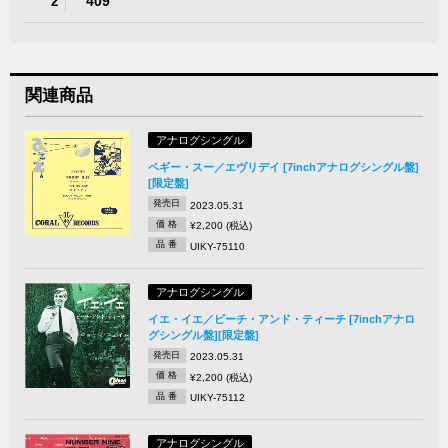
409
2
関連商品
アナログシングル
ペギー・スー／エヴリデイ [7inchアナログシングル盤]
[限定盤]
発売日
2023.05.31
価 格
¥2,200 (税込)
品 番
UIKY-75110
アナログシングル
イエ・イエ／ピーチ・アンド・ティーチ [7inchアナロ
グシングル盤][限定盤]
発売日
2023.05.31
価 格
¥2,200 (税込)
品 番
UIKY-75112
アナログシングル