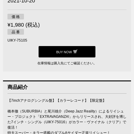
2021-10-20
価 格
¥1,980 (税込)
品 番
UIKY-75105
BUY NOW
在庫情報は購入先にてご確認ください。
商品紹介
【7inchアナログシングル盤】【カラーレコード】【限定盤】
橋本徹（SUBURBIA）と尾川雄介（Deep Jazz Reality）によるリイシュ
ー・プロジェクト「EXTRAVAGANZA!」からリリースされ、大好評を博し
た7インチ・シングル（UIKY-75016）がカラー・ヴァイナル（クリア）で
復活！
特大スーパー・キラー搭載のダブルAサイダー正規リイシュー！