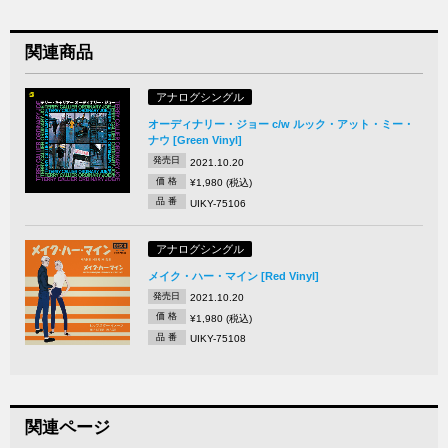
関連商品
アナログシングル
オーディナリー・ジョー c/w ルック・アット・ミー・
ナウ [Green Vinyl]
発売日
2021.10.20
価 格
¥1,980 (税込)
品 番
UIKY-75106
アナログシングル
メイク・ハー・マイン [Red Vinyl]
発売日
2021.10.20
価 格
¥1,980 (税込)
品 番
UIKY-75108
関連ページ