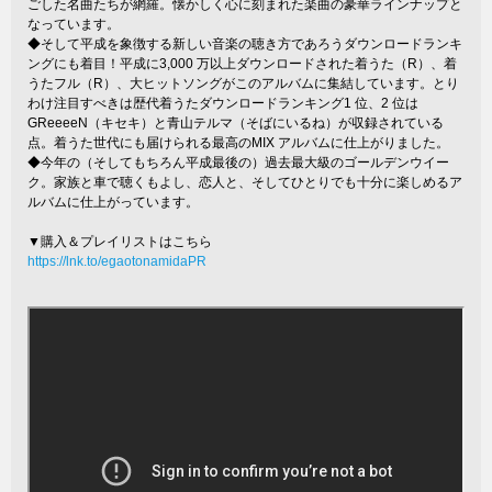
ごした名曲たちが網羅。懐かしく心に刻まれた楽曲の豪華ラインナップと
なっています。
◆そして平成を象徴する新しい音楽の聴き方であろうダウンロードランキ
ングにも着目！平成に3,000 万以上ダウンロードされた着うた（R）、着
うたフル（R）、大ヒットソングがこのアルバムに集結しています。とり
わけ注目すべきは歴代着うたダウンロードランキング1 位、2 位は
GReeeeN（キセキ）と青山テルマ（そばにいるね）が収録されている
点。着うた世代にも届けられる最高のMIX アルバムに仕上がりました。
◆今年の（そしてもちろん平成最後の）過去最大級のゴールデンウイー
ク。家族と車で聴くもよし、恋人と、そしてひとりでも十分に楽しめるア
ルバムに仕上がっています。
▼購入＆プレイリストはこちら
https://lnk.to/egaotonamidaPR