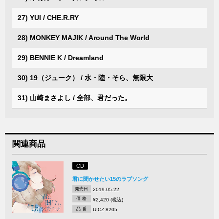
27) YUI / CHE.R.RY
28) MONKEY MAJIK / Around The World
29) BENNIE K / Dreamland
30) 19（ジューク） / 水・陸・そら、無限大
31) 山崎まさよし / 全部、君だった。
関連商品
CD
君に聞かせたい15のラブソング
発売日
2019.05.22
価 格
¥2,420 (税込)
品 番
UICZ-8205