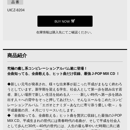
品 番
UICZ-8204
BUY NOW
在庫情報は購入先にてご確認ください。
商品紹介
究極の癒し系コンピレーションアルバム遂に登場！
全曲知ってる、全曲歌える、ヒット曲だけ収録、最強 J-POP MIX CD ！
◆新しい元号が発表され、様々な出来事が起こった平成がまもなく終わろ
うとしています。新学期を迎える学生、社会人として第一歩を踏み出す若
者、新しい場所で新しい生活を始める人･･････新しい時代へ第一歩を踏み
出す人々への背中をそっと押してあげたい、そんなエールをこめたコンピ
レーションアルバム「エガオとナミダ～あなたに寄り添う優しい歌～」を
平成最後の月、４月にリリースいたします。
◆「全曲知ってる、全曲歌える」ヒット曲を贅沢に収録した最強のJ-POP
MIX CD。平成生まれの世代には青春時代の名曲が、そして平成を社会人
として歩んだ30代～40代の世代には、人生の最も華やいだ時期に共に過