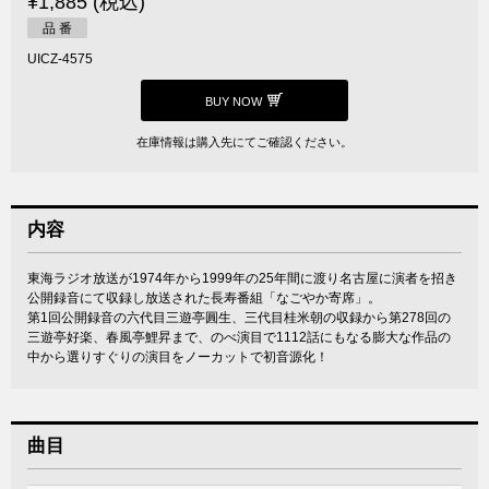
¥1,885 (税込)
品 番
UICZ-4575
BUY NOW
在庫情報は購入先にてご確認ください。
内容
東海ラジオ放送が1974年から1999年の25年間に渡り名古屋に演者を招き
公開録音にて収録し放送された長寿番組「なごやか寄席」。
第1回公開録音の六代目三遊亭圓生、三代目桂米朝の収録から第278回の
三遊亭好楽、春風亭鯉昇まで、のべ演目で1112話にもなる膨大な作品の
中から選りすぐりの演目をノーカットで初音源化！
曲目