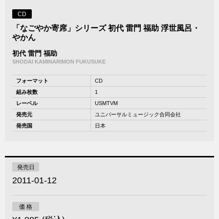
CD
「なごやか寄席」シリーズ 初代 雷門 福助 浮世風呂・
やかん
初代 雷門 福助
SHODAI KAMINARIMON FUKUSUKE
フォーマット
CD
組み枚数
1
レーベル
USMTVM
発売元
ユニバーサルミュージック合同会社
発売国
日本
発売日
2011-01-12
価 格