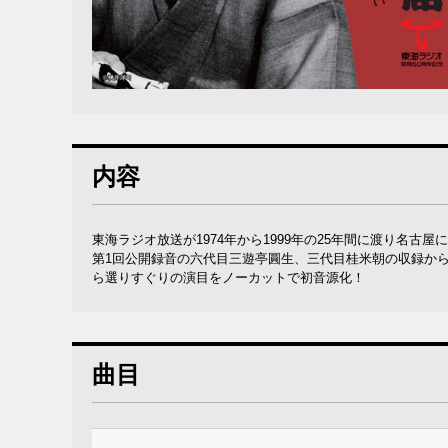
内容
東海ラジオ放送が1974年から1999年の25年間に渡り名
第1回公開録音の六代目三遊亭圓生、三代目桂米朝の収録から
ら選りすぐりの演目をノーカットで初音源化！
曲目