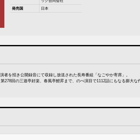
ック合同会社
発売国
日本
古屋に演者を招き公開録音にて収録し放送された長寿番組「なごやか寄席」。
第278回の三遊亭好楽、春風亭鯉昇まで、のべ演目で1112話にもなる膨大な