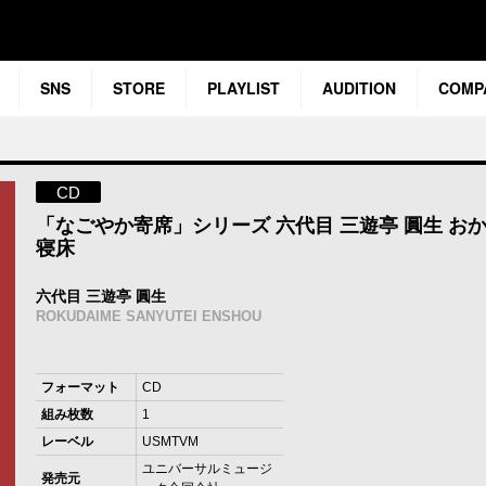
SNS
STORE
PLAYLIST
AUDITION
COMP
CD
「なごやか寄席」シリーズ 六代目 三遊亭 圓生 お
寝床
六代目 三遊亭 圓生
ROKUDAIME SANYUTEI ENSHOU
フォーマット
CD
組み枚数
1
レーベル
USMTVM
ユニバーサルミュージ
発売元