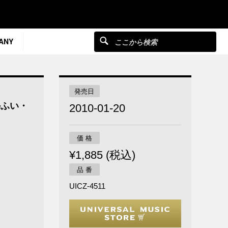
ANY
発売日
かふい・
2010-01-20
価 格
¥1,885 (税込)
品 番
UICZ-4511