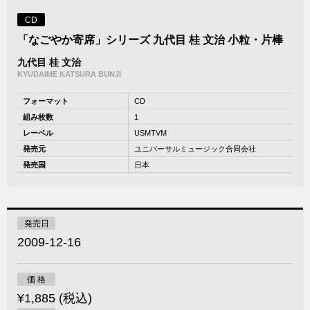
CD
「なごやか寄席」シリーズ 九代目 桂 文治 小粒・片棒
九代目 桂 文治
KYUDAIME KATSURA BUNJI
フォーマット
CD
組み枚数
1
レーベル
USMTVM
発売元
ユニバーサルミュージック合同会社
発売国
日本
発売日
2009-12-16
価 格
¥1,885 (税込)