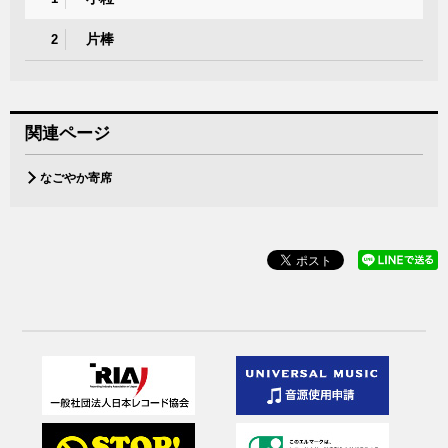
片棒
2
関連ページ
なごやか寄席