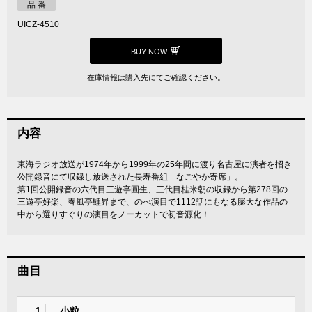
品 番
UICZ-4510
BUY NOW
在庫情報は購入先にてご確認ください。
内容
東海ラジオ放送が1974年から1999年の25年間に渡り名古屋に演者を招き
公開録音にて収録し放送された長寿番組「なごやか寄席」。
第1回公開録音の六代目三遊亭圓生、三代目桂米朝の収録から第278回の
三遊亭好楽、春風亭鯉昇まで、のべ演目で1112話にもなる膨大な作品の
中から選りすぐりの演目をノーカットで初音源化！
曲目
小粒
1