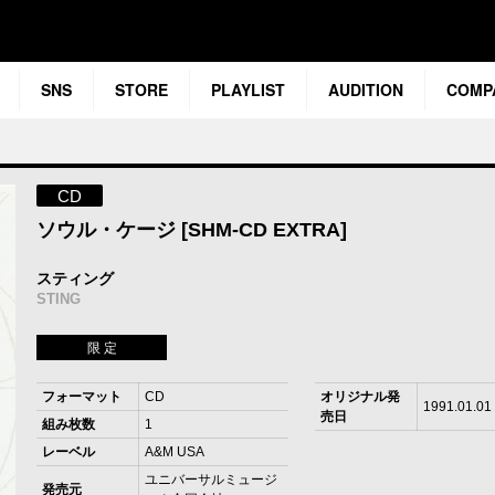
SNS
STORE
PLAYLIST
AUDITION
COMP
CD
ソウル・ケージ [SHM-CD EXTRA]
スティング
STING
限 定
フォーマット
CD
オリジナル発
1991.01.01
売日
組み枚数
1
レーベル
A&M USA
ユニバーサルミュージ
発売元