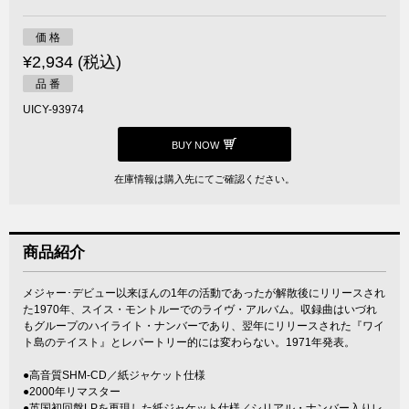
価 格
¥2,934 (税込)
品 番
UICY-93974
BUY NOW
在庫情報は購入先にてご確認ください。
商品紹介
メジャー･デビュー以来ほんの1年の活動であったが解散後にリリースされ
た1970年、スイス・モントルーでのライヴ・アルバム。収録曲はいづれ
もグループのハイライト・ナンバーであり、翌年にリリースされた『ワイ
ト島のテイスト』とレパートリー的には変わらない。1971年発表。
●高音質SHM-CD／紙ジャケット仕様
●2000年リマスター
●英国初回盤LPを再現した紙ジャケット仕様／シリアル・ナンバー入りレ