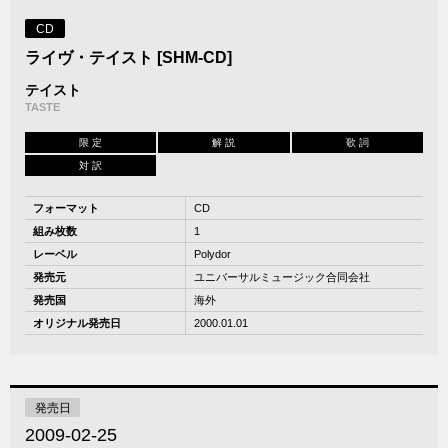
CD
ライヴ・テイスト [SHM-CD]
テイスト
TASTE
限 定
解 説
歌 詞
対 訳
フォーマット
CD
組み枚数
1
レーベル
Polydor
発売元
ユニバーサルミュージック合同会社
発売国
海外
オリジナル発売日
2000.01.01
発売日
2009-02-25