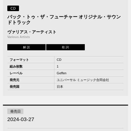
CD
バック・トゥ・ザ・フューチャー オリジナル・サウン
ドトラック
ヴァリアス・アーティスト
Various Artists
解 説
歌 詞
フォーマット
CD
組み枚数
1
レーベル
Geffen
発売元
ユニバーサル ミュージック合同会社
発売国
日本
発売日
2024-03-27