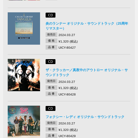
CD
炎のランナー オリジナル・サウンドトラック（25周年
リマスター）
発売日
2024.03.27
価 格
¥1,320 (税込)
品 番
UICY-80427
CD
ザ・クラッカー／真夜中のアウトロー オリジナル・サ
ウンドトラック
発売日
2024.03.27
価 格
¥1,320 (税込)
品 番
UICY-80428
CD
フォクシー・レディ オリジナル・サウンドトラック
発売日
2024.03.27
価 格
¥1,320 (税込)
品 番
UICY-80429