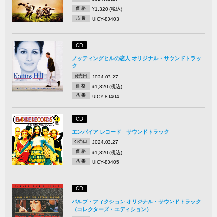
価 格
¥1,320 (税込)
品 番
UICY-80403
CD
ノッティングヒルの恋人 オリジナル・サウンドトラッ
ク
発売日
2024.03.27
価 格
¥1,320 (税込)
品 番
UICY-80404
CD
エンパイア レコード サウンドトラック
発売日
2024.03.27
価 格
¥1,320 (税込)
品 番
UICY-80405
CD
パルプ・フィクション オリジナル・サウンドトラック
（コレクターズ・エディション）