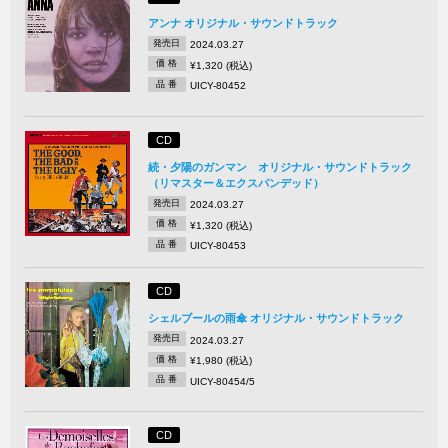
アンナ オリジナル・サウンドトラック
発売日
2024.03.27
価 格
¥1,320 (税込)
品 番
UICY-80452
CD
続・夕陽のガンマン オリジナル・サウンドトラック
（リマスター＆エクスパンデッド）
発売日
2024.03.27
価 格
¥1,320 (税込)
品 番
UICY-80453
CD
シェルブールの雨傘 オリジナル・サウンドトラック
発売日
2024.03.27
価 格
¥1,980 (税込)
品 番
UICY-80454/5
CD