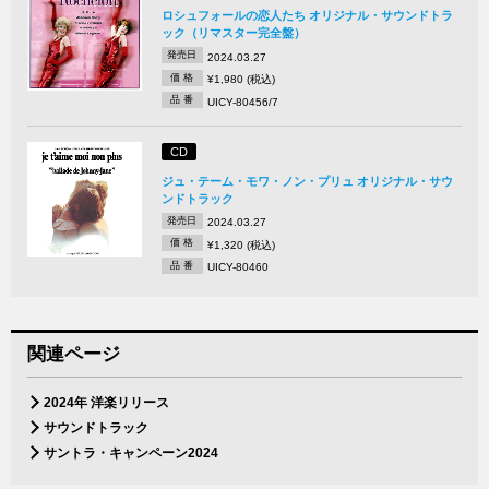
ロシュフォールの恋人たち オリジナル・サウンドトラ
ック（リマスター完全盤）
発売日
2024.03.27
価 格
¥1,980 (税込)
品 番
UICY-80456/7
CD
ジュ・テーム・モワ・ノン・プリュ オリジナル・サウ
ンドトラック
発売日
2024.03.27
価 格
¥1,320 (税込)
品 番
UICY-80460
関連ページ
2024年 洋楽リリース
サウンドトラック
サントラ・キャンペーン2024