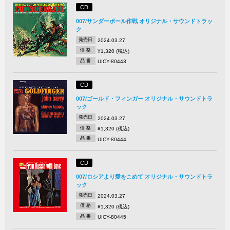
CD
007/サンダーボール作戦 オリジナル・サウンドトラッ
ク
発売日
2024.03.27
価 格
¥1,320 (税込)
品 番
UICY-80443
CD
007/ゴールド・フィンガー オリジナル・サウンドトラ
ック
発売日
2024.03.27
価 格
¥1,320 (税込)
品 番
UICY-80444
CD
007/ロシアより愛をこめて オリジナル・サウンドトラ
ック
発売日
2024.03.27
価 格
¥1,320 (税込)
品 番
UICY-80445