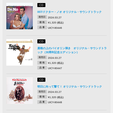
CD
007/ドクター・ノオ オリジナル・サウンドトラック
発売日
2024.03.27
価 格
¥1,320 (税込)
品 番
UICY-80446
CD
屋根の上のバイオリン弾き オリジナル・サウンドトラ
ック（30周年記念エディション）
発売日
2024.03.27
価 格
¥1,320 (税込)
品 番
UICY-80447
CD
明日に向って撃て！ オリジナル・サウンドトラック
発売日
2024.03.27
価 格
¥1,320 (税込)
品 番
UICY-80448