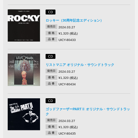
CD
ロッキー（30周年記念エディション）
発売日
2024.03.27
価 格
¥1,320 (税込)
品 番
UICY-80433
CD
リストマニア オリジナル・サウンドトラック
発売日
2024.03.27
価 格
¥1,320 (税込)
品 番
UICY-80434
CD
ゴッドファーザーPARTⅡ オリジナル・サウンドトラッ
ク
発売日
2024.03.27
価 格
¥1,320 (税込)
品 番
UICY-80435