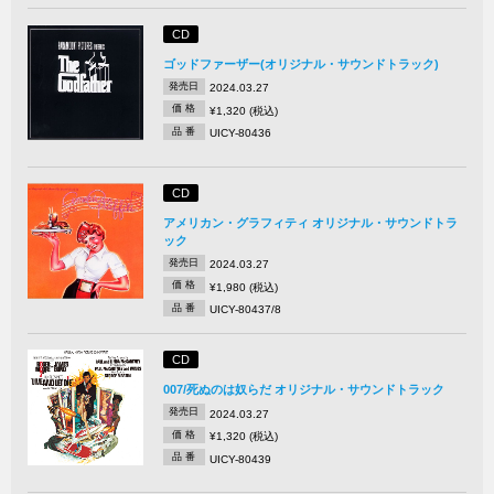
CD
ゴッドファーザー(オリジナル・サウンドトラック)
発売日
2024.03.27
価 格
¥1,320 (税込)
品 番
UICY-80436
CD
アメリカン・グラフィティ オリジナル・サウンドトラ
ック
発売日
2024.03.27
価 格
¥1,980 (税込)
品 番
UICY-80437/8
CD
007/死ぬのは奴らだ オリジナル・サウンドトラック
発売日
2024.03.27
価 格
¥1,320 (税込)
品 番
UICY-80439