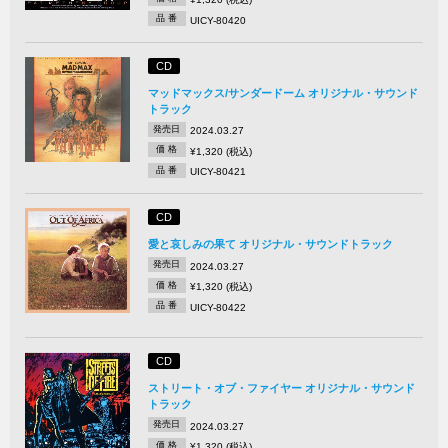
品 番
UICY-80420
CD
マッドマックス/サンダードーム オリジナル・サウンド
トラック
発売日
2024.03.27
価 格
¥1,320 (税込)
品 番
UICY-80421
CD
愛と哀しみの果て オリジナル・サウンドトラック
発売日
2024.03.27
価 格
¥1,320 (税込)
品 番
UICY-80422
CD
ストリート・オブ・ファイヤー オリジナル・サウンド
トラック
発売日
2024.03.27
価 格
¥1,320 (税込)