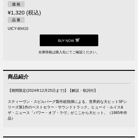
価 格
¥1,320 (税込)
品 番
UICY-80410
BUY NOW
在庫情報は購入先にてご確認ください。
商品紹介
【期間限定(2024年12月25日まで)】【解説・歌詞付】
スティーヴン・スピルバーグ製作総指揮による、世界的な大ヒットSFシ
リーズ第1作のベストセラー・サウンドトラック。ヒューイ・ルイス&
ザ・ニュース「パワー・オブ・ラヴ」がここから大ヒット。（1985年作
品）