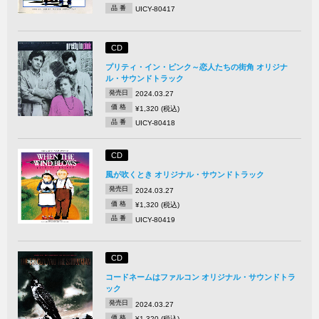
品 番
UICY-80417
CD
プリティ・イン・ピンク～恋人たちの街角 オリジナ
ル・サウンドトラック
発売日
2024.03.27
価 格
¥1,320 (税込)
品 番
UICY-80418
CD
風が吹くとき オリジナル・サウンドトラック
発売日
2024.03.27
価 格
¥1,320 (税込)
品 番
UICY-80419
CD
コードネームはファルコン オリジナル・サウンドトラ
ック
発売日
2024.03.27
価 格
¥1,320 (税込)