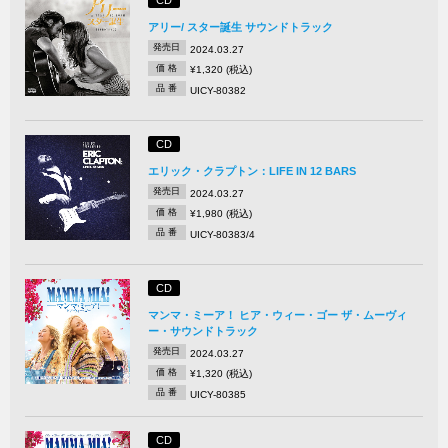
CD
アリー/ スター誕生 サウンドトラック
発売日
2024.03.27
価 格
¥1,320 (税込)
品 番
UICY-80382
CD
エリック・クラプトン：LIFE IN 12 BARS
発売日
2024.03.27
価 格
¥1,980 (税込)
品 番
UICY-80383/4
CD
マンマ・ミーア！ ヒア・ウィー・ゴー ザ・ムーヴィ
ー・サウンドトラック
発売日
2024.03.27
価 格
¥1,320 (税込)
品 番
UICY-80385
CD