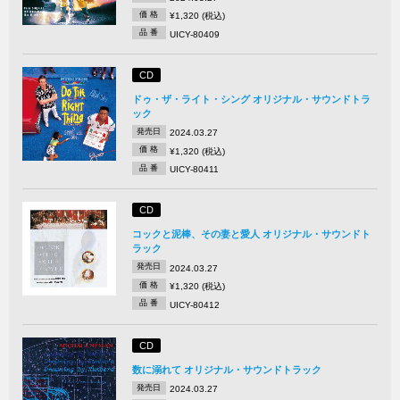
価 格
¥1,320 (税込)
品 番
UICY-80409
CD
ドゥ・ザ・ライト・シング オリジナル・サウンドトラ
ック
発売日
2024.03.27
価 格
¥1,320 (税込)
品 番
UICY-80411
CD
コックと泥棒、その妻と愛人 オリジナル・サウンドト
ラック
発売日
2024.03.27
価 格
¥1,320 (税込)
品 番
UICY-80412
CD
数に溺れて オリジナル・サウンドトラック
発売日
2024.03.27