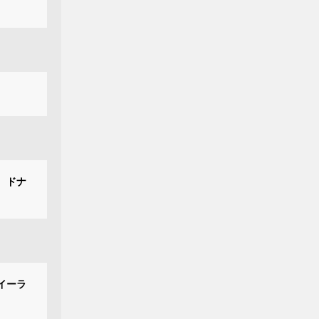
、ドナ
イーラ