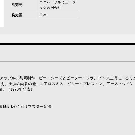
ユニバーサルミュージ
発売元
ック合同会社
発売国
日本
）とアップルの共同制作、ビー・ジーズとピーター・フランプトン主演によるミ
迎え、主演の両者の他、エアロスミス、ビリー・プレストン、アース・ウイン
。（1978年発表）
kHz/24bitリマスター音源