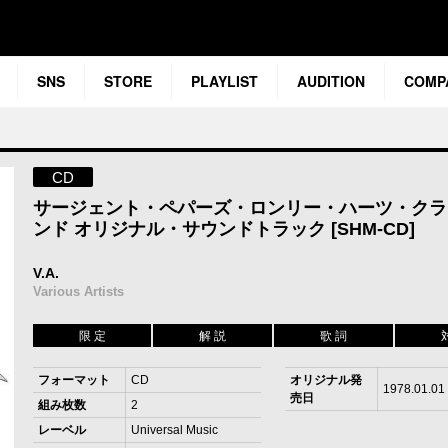
SNS
STORE
PLAYLIST
AUDITION
COMP
CD
サージェント・ペパーズ・ロンリー・ハーツ・クラ
ンド オリジナル・サウンドトラック [SHM-CD]
V.A.
Various Artists
限 定
解 説
歌 詞
フォーマット
CD
オリジナル発
1978.01.01
売日
組み枚数
2
レーベル
Universal Music