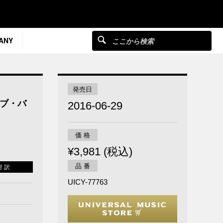
ANY
発売日
ブ・バ
2016-06-29
価 格
¥3,981 (税込)
品 番
対 訳
UICY-77763