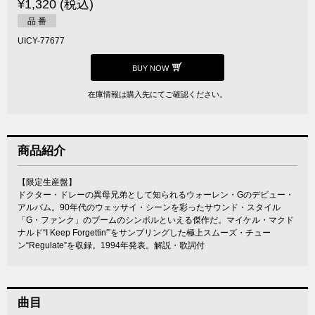
¥1,320 (税込)
品 番
UICY-77677
BUY NOW
在庫情報は購入先にてご確認ください。
商品紹介
【限定生産盤】
ドクター・ドレーの異母兄弟として知られるウォーレン・Gのデビュー・
アルバム。90年代のウェッサイ・シーンを彩ったサウンド・スタイル
「G・ファンク」のブームのシンボルといえる傑作だ。マイケル・マクド
ナルド“I Keep Forgettin'”をサンプリングした極上スムーズ・チュー
ン“Regulate”を収録。1994年発表。解説・歌詞付
曲目