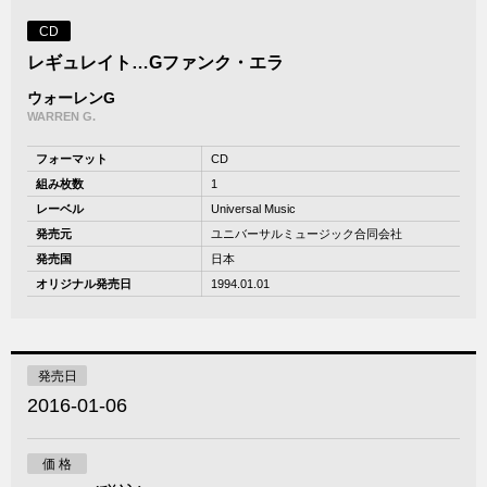
CD
レギュレイト…Gファンク・エラ
ウォーレンG
WARREN G.
フォーマット
CD
組み枚数
1
レーベル
Universal Music
発売元
ユニバーサルミュージック合同会社
発売国
日本
オリジナル発売日
1994.01.01
発売日
2016-01-06
価 格