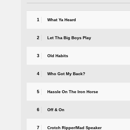
1
What Ya Heard
2
Let Tha Big Boys Play
3
Old Habits
4
Who Got My Back?
5
Hassle On The Iron Horse
6
Off & On
7
Crotch Ripper/Mad Speaker