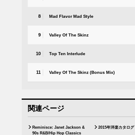
8
Mad Flavor Mad Style
9
Valley Of The Skinz
10
Top Ten Interlude
11
Valley Of The Skinz (Bonus Mix)
関連ページ
Reminisce: Janet Jackson &
2015年洋楽カタロ
90s R&B/Hip Hop Classics