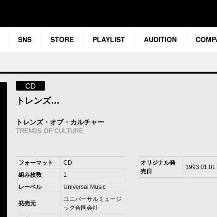
SNS
STORE
PLAYLIST
AUDITION
COMP
CD
トレンズ…
トレンズ・オブ・カルチャー
TRENDS OF CULTURE
フォーマット
CD
オリジナル発
1993.01.01
売日
組み枚数
1
レーベル
Universal Music
ユニバーサルミュージ
発売元
ック合同会社